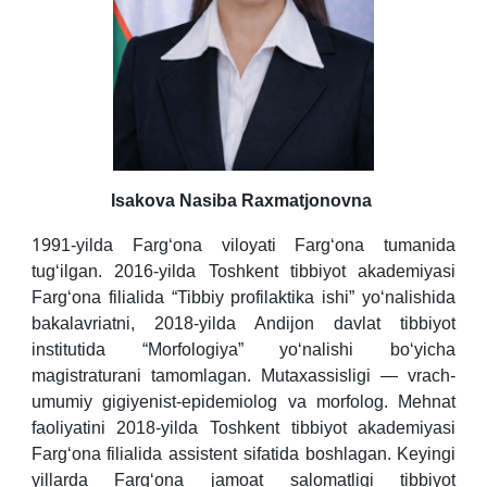
Isakova Nasiba Raxmatjonovna
19
91-yilda Farg‘ona viloyati Farg‘ona tumanida
tug‘ilgan. 2016-yilda Toshkent tibbiyot akademiyasi
Farg‘ona filialida “Tibbiy profilaktika ishi” yo‘nalishida
bakalavriatni, 2018-yilda Andijon davlat tibbiyot
institutida “Morfologiya” yo‘nalishi bo‘yicha
magistraturani tamomlagan. Mutaxassisligi — vrach-
umumiy gigiyenist-epidemiolog va morfolog. Mehnat
faoliyatini 2018-yilda Toshkent tibbiyot akademiyasi
Farg‘ona filialida assistent sifatida boshlagan. Keyingi
yillarda Farg‘ona jamoat salomatligi tibbiyot