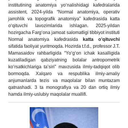
institutining anatomiya yo‘nalishidagi kafedralarida
assistent, 2024-yilda “Normal anatomiya, operativ
jarrohlik va topografik anatomiya” kafedrasida katta
o‘qituvchi lavozimlarida ishlagan. 2025-yildan
hozirgacha Farg‘ona jamoat salomatligi tibbiyot instituti
Normal anatomiya kafedrasida
katta o‘qituvchi
sifatida faoliyat yuritmoqda. Hozirda t.f.d., professor J.T.
Mamasaidov rahbarligida “Yo‘g‘on ichak kasalligida
kuzatiladigan qabziyatning bolalar antropometrik
ko‘rsatkichlariga ta’siri” mavzusida ilmiy-tadqiqot olib
bormoqda. Xalqaro va respublika ilmiy-amaliy
anjumanlarda tezis va maqolalar bilan muntazam
qatnashadi. 3 ta monografiya va 20 dan ortiq ilmiy
hamda ilmiy-uslubiy maqolalar muallifi.