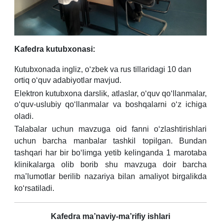
Kafedra kutubxonasi:
Кutubxonada ingliz, o‘zbek va rus tillaridagi 10 dan
ortiq o‘quv adabiyotlar mavjud.
Elektron kutubxona darslik, atlaslar, o‘quv qo‘llanmalar,
o‘quv-uslubiy qo‘llanmalar va boshqalarni o‘z ichiga
oladi.
Talabalar uchun mavzuga oid fanni o‘zlashtirishlari
uchun barcha manbalar tashkil topilgan. Bundan
tashqari har bir bo‘limga yetib kelinganda 1 marotaba
klinikalarga olib borib shu mavzuga doir barcha
ma’lumotlar berilib nazariya bilan amaliyot birgalikda
ko‘rsatiladi.
Kafedra ma’naviy-ma’rifiy ishlari