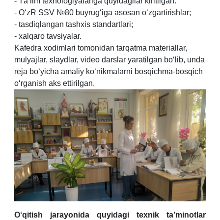
- Тa’lim texnologiyalariga quyidagilar kiritilgan:
- O‘zR SSV №80 buyrug‘iga asosan o‘zgartirishlar;
- tasdiqlangan tashxis standartlari;
- xalqaro tavsiyalar.
Kafedra xodimlari tomonidan tarqatma materiallar,
mulyajlar, slaydlar, video darslar yaratilgan bo‘lib, unda
reja bo‘yicha amaliy ko‘nikmalarni bosqichma-bosqich
o‘rganish aks ettirilgan.
O‘qitish jarayonida quyidagi texnik ta’minotlar