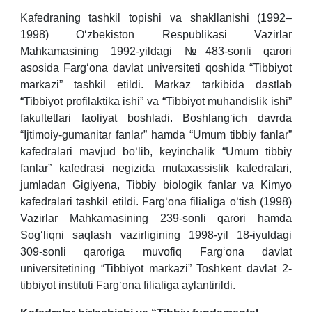
Kafedraning tashkil topishi va shakllanishi (1992–
1998) O‘zbekiston Respublikasi Vazirlar
Mahkamasining 1992-yildagi №483-sonli qarori
asosida Farg‘ona davlat universiteti qoshida “Tibbiyot
markazi” tashkil etildi. Markaz tarkibida dastlab
“Tibbiyot profilaktika ishi” va “Tibbiyot muhandislik ishi”
fakultetlari faoliyat boshladi. Boshlang‘ich davrda
“Ijtimoiy-gumanitar fanlar” hamda “Umum tibbiy fanlar”
kafedralari mavjud bo‘lib, keyinchalik “Umum tibbiy
fanlar” kafedrasi negizida mutaxassislik kafedralari,
jumladan Gigiyena, Tibbiy biologik fanlar va Kimyo
kafedralari tashkil etildi. Farg‘ona filialiga o‘tish (1998)
Vazirlar Mahkamasining 239-sonli qarori hamda
Sog‘liqni saqlash vazirligining 1998-yil 18-iyuldagi
309-sonli qaroriga muvofiq Farg‘ona davlat
universitetining “Tibbiyot markazi” Toshkent davlat 2-
tibbiyot instituti Farg‘ona filialiga aylantirildi.