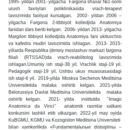
1995- yildan 2001- yilgacha Fargona shaxar №1-sonli
urush faxriylari poliklinikasida vrach-terapevt
lavozimida faoliyat kursatgan. 2002- yildan 2006 –
yilgacha Fargona 2-tibbiyot kolledjida Anatomiya
fanidan dars berib kelgan. 2006- yildan 2013- yilgacha
Margilon tibbiyot kolledjida Anatomiya fani ukituvchisi
va kafedra mudiri lavozimida ishlagan. 2013- 2015-
yillarda Respublika ijtimoiy moslashuv markazi fargona
filiali (RTSSAD)da vrach-reabilitolog lavozimida
ishlagan.Umumiy ish staji-38 yil. Vrachlik staji-19 yil.
Pedagogik staji-19 yil. Ushbu ukuv muassasasidagi
ish staji-6 yil. 2019-yilda Moskva Sechenov Meditsina
Universitetida malaka oshirib kelgan. 2021-yilda
Belorussiya Davlat Meditsina Universitetida malaka
oshirib kelgan. 2021- yilda institutda "Imago
Anatomica da Vinci" anatomik rasmlar xalkaro
konkursini tashkil etib utkazgan. 2022-yil may oyida
KuBGMU, KGMU va Kozogiston Meditsina Universiteti
bilan xamkorlikda «Fundamentalьnыe distsiplinы –