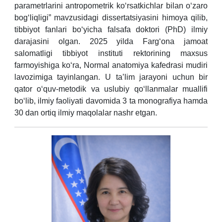
parametrlarini antropometrik ko‘rsatkichlar bilan o‘zaro
bog‘liqligi” mavzusidagi dissertatsiyasini himoya qilib,
tibbiyot fanlari bo‘yicha falsafa doktori (PhD) ilmiy
darajasini olgan. 2025 yilda Farg‘ona jamoat
salomatligi tibbiyot instituti rektorining maxsus
farmoyishiga ko‘ra, Normal anatomiya kafedrasi mudiri
lavozimiga tayinlangan. U ta’lim jarayoni uchun bir
qator o‘quv-metodik va uslubiy qo‘llanmalar muallifi
bo‘lib, ilmiy faoliyati davomida 3 ta monografiya hamda
30 dan ortiq ilmiy maqolalar nashr etgan.