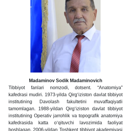
Madaminov Sodik Madaminovich
Tibbiyot fanlari nomzodi, dotsent. “Anatomiya”
kafedrasi mudiri. 1973-yilda Qirg‘iziston davlat tibbiyot
institutining Davolash fakultetini muvaffaqiyatli
tamomlagan. 1988-yildan Qirg‘iziston davlat tibbiyot
institutining Operativ jarrohlik va topografik anatomiya
kafedrasida katta o‘qituvchi lavozimida faoliyat
boshlagan.
2006-yildan Toshkent tibbiyot akademiyasi