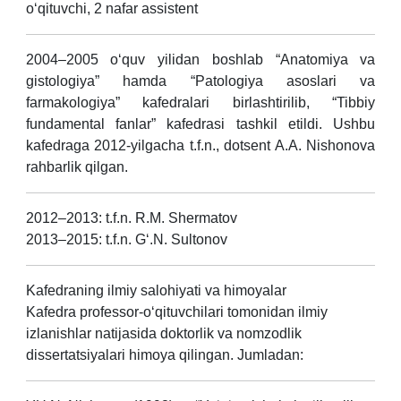
o‘qituvchi, 2 nafar assistent
2004–2005 o‘quv yilidan boshlab “Anatomiya va
gistologiya” hamda “Patologiya asoslari va
farmakologiya” kafedralari birlashtirilib, “Tibbiy
fundamental fanlar” kafedrasi tashkil etildi. Ushbu
kafedraga 2012-yilgacha t.f.n., dotsent A.A. Nishonova
rahbarlik qilgan.
2012–2013: t.f.n. R.M. Shermatov
2013–2015: t.f.n. G‘.N. Sultonov
Kafedraning ilmiy salohiyati va himoyalar
Kafedra professor-o‘qituvchilari tomonidan ilmiy
izlanishlar natijasida doktorlik va nomzodlik
dissertatsiyalari himoya qilingan. Jumladan: