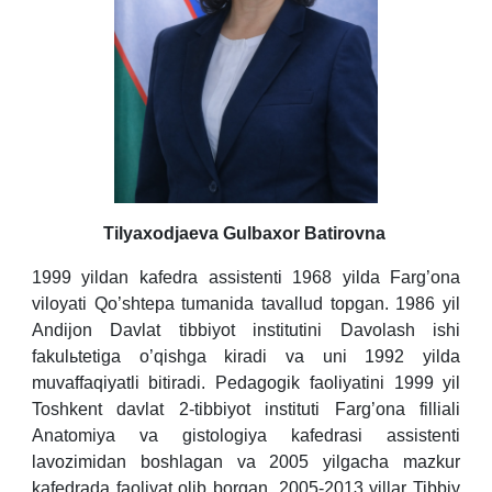
Tilyaxodjaeva Gulbaxor Batirovna
1999 yildan kafedra assistenti 1968 yilda Farg’ona
viloyati Qo’shtepa tumanida tavallud topgan. 1986 yil
Andijon Davlat tibbiyot institutini Davolash ishi
fakulьtetiga o’qishga kiradi va uni 1992 yilda
muvaffaqiyatli bitiradi. Pedagogik faoliyatini 1999 yil
Toshkent davlat 2-tibbiyot instituti Farg’ona filliali
Anatomiya va gistologiya kafedrasi assistenti
lavozimidan boshlagan va 2005 yilgacha mazkur
kafedrada faoliyat olib borgan. 2005-2013 yillar Tibbiy