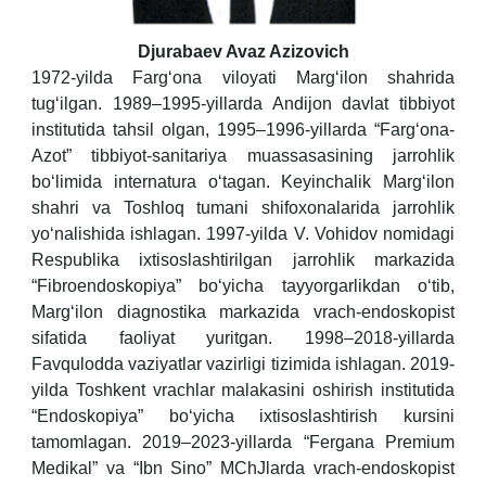
Djurabaev Avaz Azizovich
1972-yilda Farg‘ona viloyati Marg‘ilon shahrida
tug‘ilgan. 1989–1995-yillarda Andijon davlat tibbiyot
institutida tahsil olgan, 1995–1996-yillarda “Farg‘ona-
Azot” tibbiyot-sanitariya muassasasining jarrohlik
bo‘limida internatura o‘tagan. Keyinchalik Marg‘ilon
shahri va Toshloq tumani shifoxonalarida jarrohlik
yo‘nalishida ishlagan. 1997-yilda V. Vohidov nomidagi
Respublika ixtisoslashtirilgan jarrohlik markazida
“Fibroendoskopiya” bo‘yicha tayyorgarlikdan o‘tib,
Marg‘ilon diagnostika markazida vrach-endoskopist
sifatida faoliyat yuritgan. 1998–2018-yillarda
Favqulodda vaziyatlar vazirligi tizimida ishlagan. 2019-
yilda Toshkent vrachlar malakasini oshirish institutida
“Endoskopiya” bo‘yicha ixtisoslashtirish kursini
tamomlagan. 2019–2023-yillarda “Fergana Premium
Medikal” va “Ibn Sino” MChJlarda vrach-endoskopist