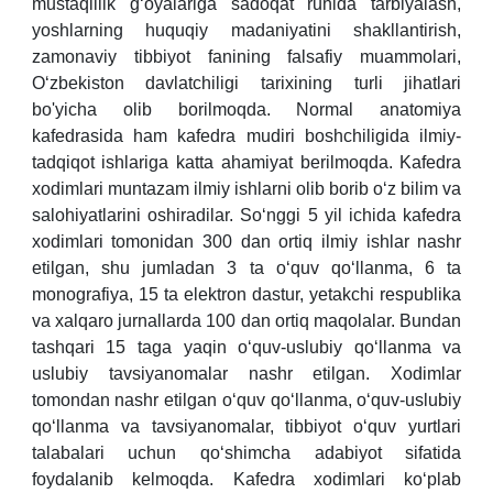
mustaqillik g‘oyalariga sadoqat ruhida tarbiyalash,
yoshlarning huquqiy madaniyatini shakllantirish,
zamonaviy tibbiyot fanining falsafiy muammolari,
O‘zbekiston davlatchiligi tarixining turli jihatlari
bo'yicha olib borilmoqda. Normal anatomiya
kafedrasida ham kafedra mudiri boshchiligida ilmiy-
tadqiqot ishlariga katta ahamiyat berilmoqda. Kafedra
xodimlari muntazam ilmiy ishlarni olib borib o‘z bilim va
salohiyatlarini oshiradilar. So‘nggi 5 yil ichida kafedra
xodimlari tomonidan 300 dan ortiq ilmiy ishlar nashr
etilgan, shu jumladan 3 ta o‘quv qo‘llanma, 6 ta
monografiya, 15 ta elektron dastur, yetakchi respublika
va xalqaro jurnallarda 100 dan ortiq maqolalar. Bundan
tashqari 15 taga yaqin o‘quv-uslubiy qo‘llanma va
uslubiy tavsiyanomalar nashr etilgan. Xodimlar
tomondan nashr etilgan o‘quv qo‘llanma, o‘quv-uslubiy
qo‘llanma va tavsiyanomalar, tibbiyot o‘quv yurtlari
talabalari uchun qo‘shimcha adabiyot sifatida
foydalanib kelmoqda. Kafedra xodimlari ko‘plab