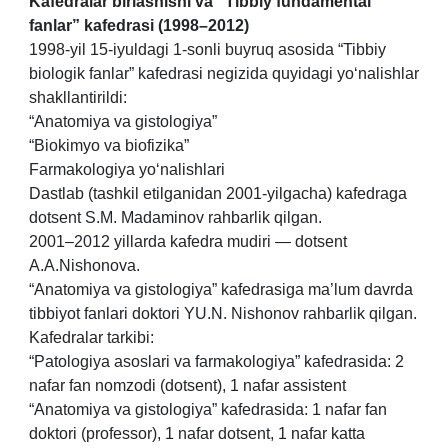
Kafedralar birlashishi va “Tibbiy fundamental
fanlar” kafedrasi (1998–2012)
1998-yil 15-iyuldagi 1-sonli buyruq asosida “Tibbiy
biologik fanlar” kafedrasi negizida quyidagi yo‘nalishlar
shakllantirildi:
“Anatomiya va gistologiya”
“Biokimyo va biofizika”
Farmakologiya yo‘nalishlari
Dastlab (tashkil etilganidan 2001-yilgacha) kafedraga
dotsent S.M. Madaminov rahbarlik qilgan.
2001–2012 yillarda kafedra mudiri — dotsent
A.A.Nishonova.
“Anatomiya va gistologiya” kafedrasiga ma’lum davrda
tibbiyot fanlari doktori YU.N. Nishonov rahbarlik qilgan.
Kafedralar tarkibi:
“Patologiya asoslari va farmakologiya” kafedrasida: 2
nafar fan nomzodi (dotsent), 1 nafar assistent
“Anatomiya va gistologiya” kafedrasida: 1 nafar fan
doktori (professor), 1 nafar dotsent, 1 nafar katta