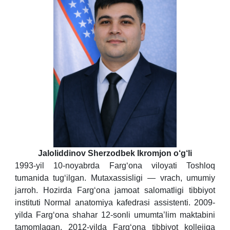
Jaloliddinov Sherzodbek Ikromjon o‘g‘li
1993-yil 10-noyabrda Farg‘ona viloyati Toshloq
tumanida tug‘ilgan. Mutaxassisligi — vrach, umumiy
jarroh. Hozirda Farg‘ona jamoat salomatligi tibbiyot
instituti Normal anatomiya kafedrasi assistenti. 2009-
yilda Farg‘ona shahar 12-sonli umumta’lim maktabini
tamomlagan. 2012-yilda Farg‘ona tibbiyot kollejiga