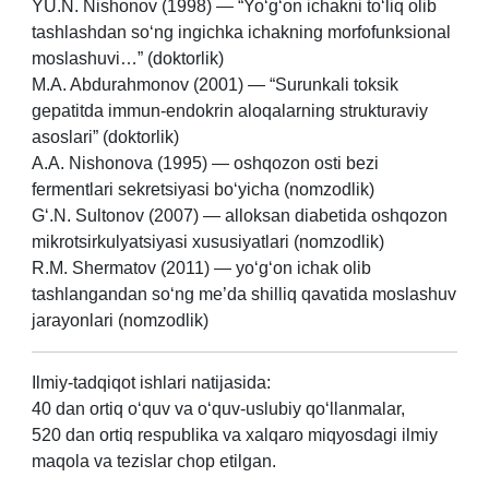
YU.N. Nishonov (1998) — “Yo‘g‘on ichakni to‘liq olib
tashlashdan so‘ng ingichka ichakning morfofunksional
moslashuvi…” (doktorlik)
M.A. Abdurahmonov (2001) — “Surunkali toksik
gepatitda immun-endokrin aloqalarning strukturaviy
asoslari” (doktorlik)
A.A. Nishonova (1995) — oshqozon osti bezi
fermentlari sekretsiyasi bo‘yicha (nomzodlik)
G‘.N. Sultonov (2007) — alloksan diabetida oshqozon
mikrotsirkulyatsiyasi xususiyatlari (nomzodlik)
R.M. Shermatov (2011) — yo‘g‘on ichak olib
tashlangandan so‘ng me’da shilliq qavatida moslashuv
jarayonlari (nomzodlik)
Ilmiy-tadqiqot ishlari natijasida:
40 dan ortiq o‘quv va o‘quv-uslubiy qo‘llanmalar,
520 dan ortiq respublika va xalqaro miqyosdagi ilmiy
maqola va tezislar chop etilgan.