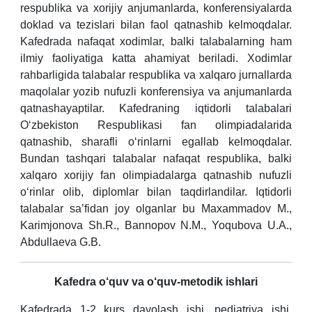
respublika va xorijiy anjumanlarda, konferensiyalarda
doklad va tezislari bilan faol qatnashib kelmoqdalar.
Kafedrada nafaqat xodimlar, balki talabalarning ham
ilmiy faoliyatiga katta ahamiyat beriladi. Xodimlar
rahbarligida talabalar respublika va xalqaro jurnallarda
maqolalar yozib nufuzli konferensiya va anjumanlarda
qatnashayaptilar. Kafedraning iqtidorli talabalari
O‘zbekiston Respublikasi fan olimpiadalarida
qatnashib, sharafli o‘rinlarni egallab kelmoqdalar.
Bundan tashqari talabalar nafaqat respublika, balki
xalqaro xorijiy fan olimpiadalarga qatnashib nufuzli
o‘rinlar olib, diplomlar bilan taqdirlandilar. Iqtidorli
talabalar sa’fidan joy olganlar bu Maxammadov M.,
Karimjonova Sh.R., Bannopov N.M., Yoqubova U.A.,
Abdullaeva G.B.
Kafedra o‘quv va o‘quv-metodik ishlari
Kafedrada 1-2 kurs davolash ishi, pediatriya ishi,