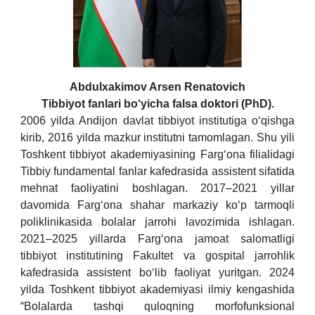
Abdulxakimov Arsen Renatovich
Tibbiyot fanlari bo‘yicha falsa doktori (PhD).
2006 yilda Andijon davlat tibbiyot institutiga o‘qishga
kirib, 2016 yilda mazkur institutni tamomlagan. Shu yili
Toshkent tibbiyot akademiyasining Farg‘ona filialidagi
Tibbiy fundamental fanlar kafedrasida assistent sifatida
mehnat faoliyatini boshlagan. 2017–2021 yillar
davomida Farg‘ona shahar markaziy ko‘p tarmoqli
poliklinikasida bolalar jarrohi lavozimida ishlagan.
2021–2025 yillarda Farg‘ona jamoat salomatligi
tibbiyot institutining Fakultet va gospital jarrohlik
kafedrasida assistent bo‘lib faoliyat yuritgan. 2024
yilda Toshkent tibbiyot akademiyasi ilmiy kengashida
“Bolalarda tashqi quloqning morfofunksional