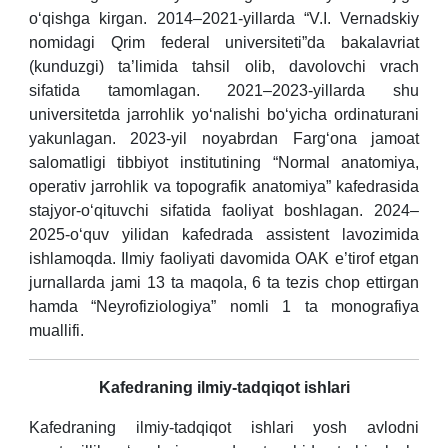
o‘qishga kirgan. 2014–2021-yillarda “V.I. Vernadskiy
nomidagi Qrim federal universiteti”da bakalavriat
(kunduzgi) ta’limida tahsil olib, davolovchi vrach
sifatida tamomlagan. 2021–2023-yillarda shu
universitetda jarrohlik yo‘nalishi bo‘yicha ordinaturani
yakunlagan. 2023-yil noyabrdan Farg‘ona jamoat
salomatligi tibbiyot institutining “Normal anatomiya,
operativ jarrohlik va topografik anatomiya” kafedrasida
stajyor-o‘qituvchi sifatida faoliyat boshlagan. 2024–
2025-o‘quv yilidan kafedrada assistent lavozimida
ishlamoqda. Ilmiy faoliyati davomida OAK e’tirof etgan
jurnallarda jami 13 ta maqola, 6 ta tezis chop ettirgan
hamda “Neyrofiziologiya” nomli 1 ta monografiya
muallifi.
Kafedraning ilmiy-tadqiqot ishlari
Kafedraning ilmiy-tadqiqot ishlari yosh avlodni