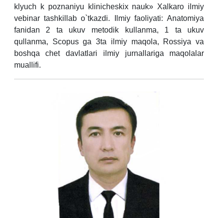
klyuch k poznaniyu klinicheskix nauk» Xalkaro ilmiy
vebinar tashkillab o`tkazdi. Ilmiy faoliyati: Anatomiya
fanidan 2 ta ukuv metodik kullanma, 1 ta ukuv
qullanma, Scopus ga 3ta ilmiy maqola, Rossiya va
boshqa chet davlatlari ilmiy jurnallariga maqolalar
muallifi.