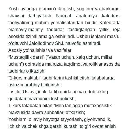
Yosh avlodga g‘amxo‘rlik qilish, sog‘lom va barkamol
shaxsni tarbiyalash Normal anatomiya kafedrasi
faoliyatining muhim yo‘nalishlaridan biridir. Kafedrada
ma’naviy-ma’rifiy tadbirlar tasdiqlangan yillik reja
asosida tizimli amalga oshiriladi. Ushbu ishlarni mas’ul
o‘qituvchi Jaloliddinov Sh.I. muvofiqlashtiradi.
Asosiy yo‘nalishlar va vazifalar
“Mustaqillik darsi” (“Vatan uchun, xalq uchun, millat
uchun”) doirasida ma’ruza, taqdimot va roliklar asosida
tadbirlar o‘tkazish;
“1-kurs maktabi” tadbirlarini tashkil etish, talabalarga
ustoz-murabbiy biriktirish;
Institut Ustavi, ichki tartib qoidalari va odob-axloq
qoidalari mazmunini tushuntirish;
1-kurs talabalari bilan “Men tanlagan mutaxassislik”
mavzusida davra suhbatlari o‘tkazish;
Yoshlarni oilaviy hayotga tayyorlash, giyohvandlik,
ichish va chekishga qarshi kurash, to‘g‘ri ovqatlanish