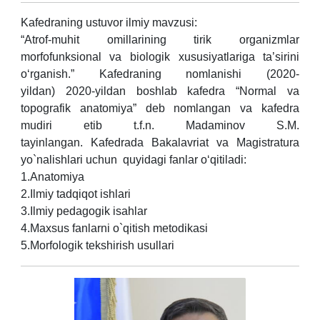
Kafedraning ustuvor ilmiy mavzusi:
“Atrof-muhit omillarining tirik organizmlar
morfofunksional va biologik xususiyatlariga ta’sirini
o‘rganish.”
Kafedraning nomlanishi (2020-
yildan)
2020-yildan boshlab kafedra “Normal va
topografik anatomiya” deb nomlangan va kafedra
mudiri etib t.f.n. Madaminov S.M.
tayinlangan.
Kafedrada Bakalavriat va Magistratura
yo`nalishlari uchun quyidagi fanlar o‘qitiladi:
1.Anatomiya
2.Ilmiy tadqiqot ishlari
3.Ilmiy pedagogik isahlar
4.Maxsus fanlarni o`qitish metodikasi
5.Morfologik tekshirish usullari