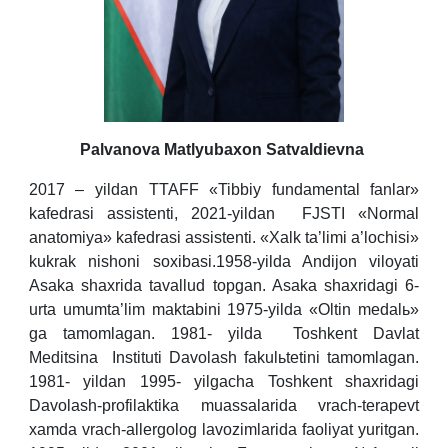
Palvanova Matlyubaxon Satvaldievna
2017 – yildan TTAFF «Tibbiy fundamental fanlar»
kafedrasi assistenti, 2021-yildan FJSTI «Normal
anatomiya» kafedrasi assistenti. «Xalk ta’limi a’lochisi»
kukrak nishoni soxibasi.1958-yilda Andijon viloyati
Asaka shaxrida tavallud topgan. Asaka shaxridagi 6-
urta umumta’lim maktabini 1975-yilda «Oltin medalь»
ga tamomlagan. 1981- yilda Toshkent Davlat
Meditsina Instituti Davolash fakulьtetini tamomlagan.
1981- yildan 1995- yilgacha Toshkent shaxridagi
Davolash-profilaktika muassalarida vrach-terapevt
xamda vrach-allergolog lavozimlarida faoliyat yuritgan.