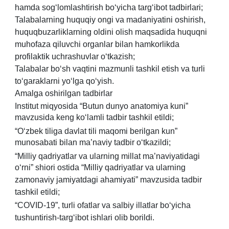
hamda sog‘lomlashtirish bo‘yicha targ‘ibot tadbirlari;
Talabalarning huquqiy ongi va madaniyatini oshirish,
huquqbuzarliklarning oldini olish maqsadida huquqni
muhofaza qiluvchi organlar bilan hamkorlikda
profilaktik uchrashuvlar o‘tkazish;
Talabalar bo‘sh vaqtini mazmunli tashkil etish va turli
to‘garaklarni yo‘lga qo‘yish.
Amalga oshirilgan tadbirlar
Institut miqyosida “Butun dunyo anatomiya kuni”
mavzusida keng ko‘lamli tadbir tashkil etildi;
“O‘zbek tiliga davlat tili maqomi berilgan kun”
munosabati bilan ma’naviy tadbir o‘tkazildi;
“Milliy qadriyatlar va ularning millat ma’naviyatidagi
o‘rni” shiori ostida “Milliy qadriyatlar va ularning
zamonaviy jamiyatdagi ahamiyati” mavzusida tadbir
tashkil etildi;
“COVID-19”, turli ofatlar va salbiy illatlar bo‘yicha
tushuntirish-targ‘ibot ishlari olib borildi.