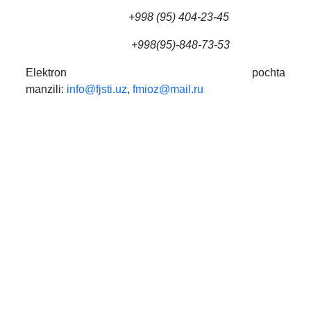
+998 (95) 404-23-45
+998(95)-848-73-53
Elektron pochta
manzili:
info@fjsti.uz
,
fmioz@mail.ru