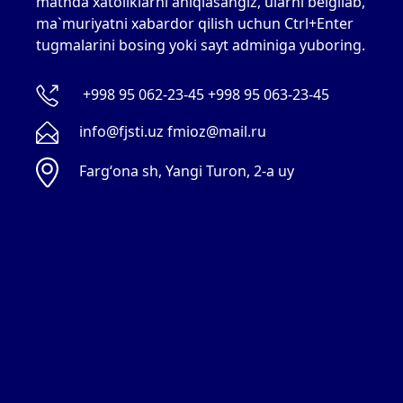
matnda xatoliklarni aniqlasangiz, ularni belgilab,
ma`muriyatni xabardor qilish uchun Ctrl+Enter
tugmalarini bosing yoki sayt adminiga yuboring.
+998 95 062-23-45 +998 95 063-23-45
info@fjsti.uz fmioz@mail.ru
Fargʻona sh, Yangi Turon, 2-a uy