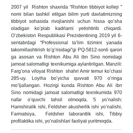
2007 yil Rishton shaxrida “Rishton tibbiyot kolleji ”
nomi bilan tashkil etilgan bilim yurti davlatimizning
tibbiyot sohasida rivojlanishi uchun hissa qo’sha
oladigan ko’plab kadrlarni yetishtirib chiqardi.
O’zbekiston Respublikasi Prezidentining 2019 yil 6-
sentabrdagi “Professional ta’lim tizimini yanada
takomillashtirish to’g’risidagi”gi PQ-5812-sonli qarori
ga asosan va Rishton Abu Ali ibn Sino nomidagi
jamoat salomatligi texnikumiga aylantirilgan. Manzili:
Farg’ona viloyat Rishton shahri Amir temur ko’chasi
285-uy. Loyiha bo’yicha quvvati 970 o’ringa
mo’ljallangan. Hozirgi kunda Rishton Abu Ali ibn
Sino nomidagi jamoat salomatligi texnikumida 970
nafar o’quvchi tahsil olmoqda. 5 yo’nalish:
Hamshiralik ishi, Feldsher akusherlik ishi yo’nalishi,
Farmatsiya, Feldsher laborantlik ishi, Tibbiy
profilaktika ishi, yo’nalishlari faoliyat yuritmoqda.