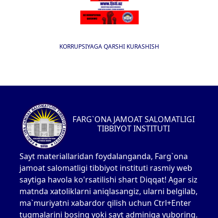
KORRUPSIYAGA QARSHI KURASHISH
FARG`ONA JAMOAT SALOMATLIGI
TIBBIYOT INSTITUTI
Sayt materiallaridan foydalanganda, Farg`ona
jamoat salomatligi tibbiyot instituti rasmiy web
saytiga havola ko'rsatilishi shart Diqqat! Agar siz
matnda xatoliklarni aniqlasangiz, ularni belgilab,
ma`muriyatni xabardor qilish uchun Ctrl+Enter
tugmalarini bosing yoki sayt adminiga yuboring.