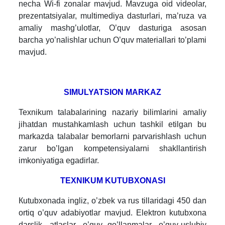
necha Wi-fi zonalar mavjud. Mavzuga oid videolar,
prezentatsiyalar, multimediya dasturlari, ma’ruza va
amaliy mashg’ulotlar, O’quv dasturiga asosan
barcha yo’nalishlar uchun O’quv materiallari to’plami
mavjud.
SIMULYATSION MARKAZ
Texnikum talabalarining nazariy bilimlarini amaliy
jihatdan mustahkamlash uchun tashkil etilgan bu
markazda talabalar bemorlarni parvarishlash uchun
zarur bo’lgan kompetensiyalarni shakllantirish
imkoniyatiga egadirlar.
TEXNIKUM KUTUBXONASI
Кutubxonada ingliz, o’zbek va rus tillaridagi 450 dan
ortiq o’quv adabiyotlar mavjud. Elektron kutubxona
darslik, atlaslar, o’quv qo’llanmalar, o’quv-uslubiy