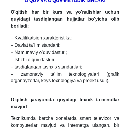
O'Q
U
V
VA O'QUV-METODIK ISHLARI
O’q
itis
h
har bir kurs va yo’nalishlar uchun
quyidagi tasdiqlangan hujjatlar bo’yicha olib
boriladi:
– Kvalifikatsion xarakteristika;
– Davlat ta`lim standarti;
– Namunaviy o’quv dasturi;
– Ishchi o’quv dasturi;
– tasdiqlangan tashxis standartlari;
– zamonaviy ta’lim texnologiyalari (grafik
organayzerlar, keys texnologiya va proekt usuli).
O’q
itis
h
j
a
ray
o
n
i
d
a
q
u
y
i
dag
i
t
ex
nik ta’minotlar
mavjud:
Texnikumda barcha xonalarda smart televizor va
kompyuterlar mavjud va internetga ulangan, bir