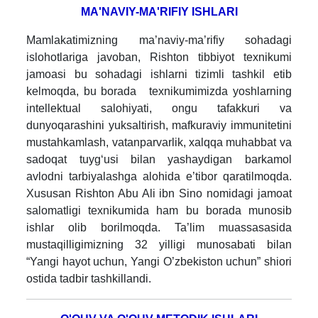
MA'NAVIY-MA'RIFIY ISHLARI
Mamlakatimizning ma’naviy-ma’rifiy sohadagi
islohotlariga javoban, Rishton tibbiyot texnikumi
jamoasi bu sohadagi ishlarni tizimli tashkil etib
kelmoqda, bu borada texnikumimizda yoshlarning
intellektual salohiyati, ongu tafakkuri va
dunyoqarashini yuksaltirish, mafkuraviy immunitetini
mustahkamlash, vatanparvarlik, xalqqa muhabbat va
sadoqat tuyg‘usi bilan yashaydigan barkamol
avlodni tarbiyalashga alohida e’tibor qaratilmoqda.
Xususan Rishton Abu Ali ibn Sino nomidagi jamoat
salomatligi texnikumida ham bu borada munosib
ishlar olib borilmoqda. Ta’lim muassasasida
mustaqilligimizning 32 yilligi
munosabati bilan
“Yangi hayot uchun, Yangi O’zbekiston uchun” shiori
ostida tadbir tashkillandi.