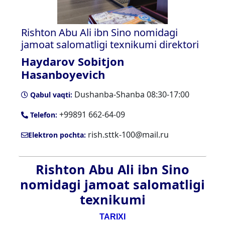
Rishton Abu Ali ibn Sino nomidagi
jamoat salomatligi texnikumi direktori
Haydarov Sobitjon
Hasanboyevich
Dushanba-Shanba 08:30-17:00
Qabul vaqti:
+99891 662-64-09
Telefon:
rish.sttk-100@mail.ru
Elektron pochta:
Rishton Abu Ali ibn Sino
nomidagi jamoat salomatligi
texnikumi
TARIXI