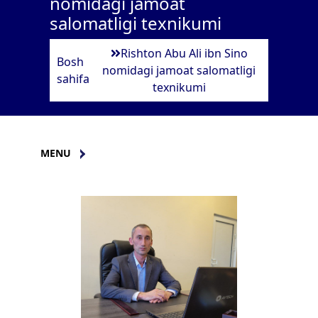
nomidagi jamoat
salomatligi texnikumi
Rishton Abu Ali ibn Sino
Bosh
nomidagi jamoat salomatligi
sahifa
texnikumi
MENU