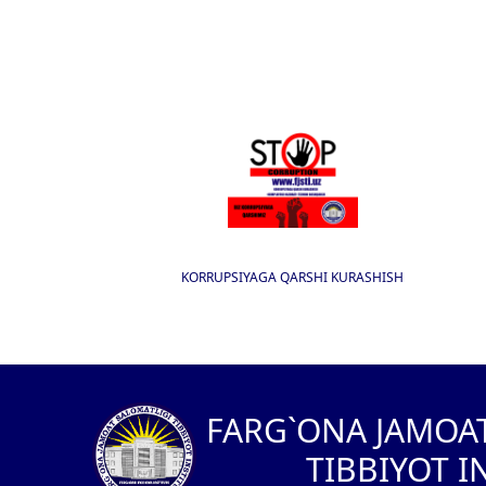
KORRUPSIYAGA QARSHI KURASHISH
I
FARG`ONA JAMOA
TIBBIYOT I