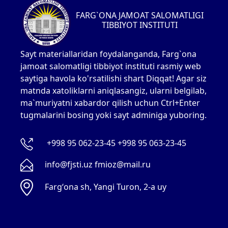
FARG`ONA JAMOAT SALOMATLIGI
TIBBIYOT INSTITUTI
Sayt materiallaridan foydalanganda, Farg`ona
jamoat salomatligi tibbiyot instituti rasmiy web
saytiga havola ko'rsatilishi shart Diqqat! Agar siz
matnda xatoliklarni aniqlasangiz, ularni belgilab,
ma`muriyatni xabardor qilish uchun Ctrl+Enter
tugmalarini bosing yoki sayt adminiga yuboring.
+998 95 062-23-45 +998 95 063-23-45
info@fjsti.uz fmioz@mail.ru
Fargʻona sh, Yangi Turon, 2-a uy