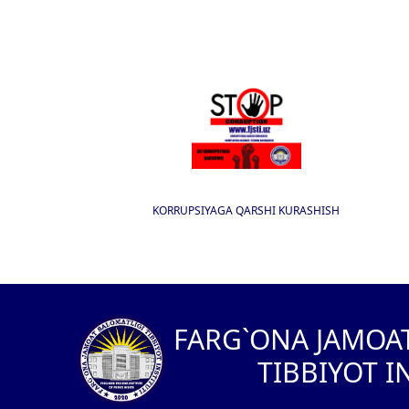
KORRUPSIYAGA QARSHI KURASHISH
I
FARG`ONA JAMOA
TIBBIYOT I