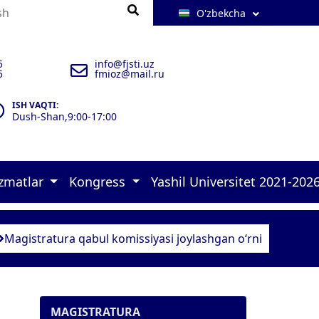
O'zbekcha
5
info@fjsti.uz
5
fmioz@mail.ru
ISH VAQTI:
Dush-Shan,9:00-17:00
izmatlar
Kongress
Yashil Universitet 2021-202
 brifinglar 
rlar 
ulxona 
zimlar-2025 
 murojaatlari    
 malakasini oshirish kursi   
 Konrgress dasturi 
 Green university-2026 
 17 goals of UN Policies 
 Quyosh panellar 
 Aholini ro‘yxatga olish  
 Ekofaol yoshlar loyihasi 1 
 Ekofaol yoshlar loyihasi 2 
 Ekofaol xodim 
Magistratura qabul komissiyasi joylashgan o‘rni
MAGISTRATURA