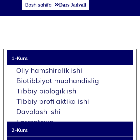
Bosh sahifa
Dars Jadvali
1-Kurs
Oliy hamshiralik ishi
Biotibbiyot muahandisligi
Tibbiy biologik ish
Tibbiy profilaktika ishi
Davolash ishi
Farmatsiya
2-Kurs
Pediatriya