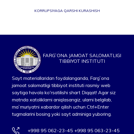
KORRUPSIYAGA QARSHI KURASHISH
FARG`ONA JAMOAT SALOMATLIGI
TIBBIYOT INSTITUTI
Sayt materiallaridan foydalanganda, Farg`ona
jamoat salomatligi tibbiyot instituti rasmiy web
saytiga havola ko'rsatilishi shart Diqqat! Agar siz
matnda xatoliklarni aniqlasangiz, ularni belgilab,
ma`muriyatni xabardor qilish uchun Ctrl+Enter
tugmalarini bosing yoki sayt adminiga yuboring.
+998 95 062-23-45 +998 95 063-23-45