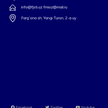
info@fjsti.uz fmioz@mail.ru
Fargʻona sh, Yangi Turon, 2-a uy
Facebook
Twitter
Youtube