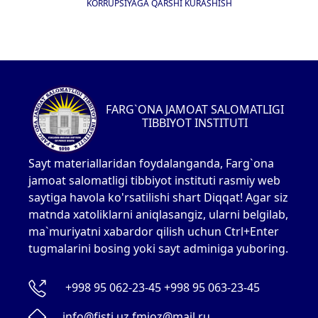
KORRUPSIYAGA QARSHI KURASHISH
FARG`ONA JAMOAT SALOMATLIGI
TIBBIYOT INSTITUTI
Sayt materiallaridan foydalanganda, Farg`ona
jamoat salomatligi tibbiyot instituti rasmiy web
saytiga havola ko'rsatilishi shart Diqqat! Agar siz
matnda xatoliklarni aniqlasangiz, ularni belgilab,
ma`muriyatni xabardor qilish uchun Ctrl+Enter
tugmalarini bosing yoki sayt adminiga yuboring.
+998 95 062-23-45 +998 95 063-23-45
info@fjsti.uz fmioz@mail.ru