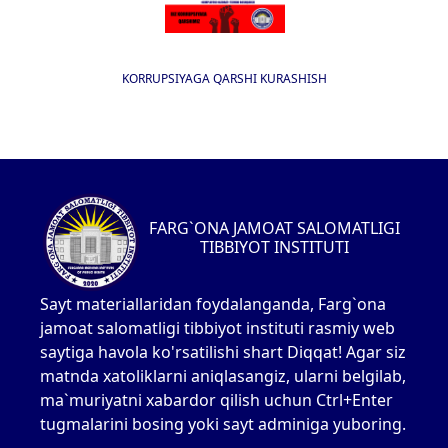
KORRUPSIYAGA QARSHI KURASHISH
FARG`ONA JAMOAT SALOMATLIGI
TIBBIYOT INSTITUTI
Sayt materiallaridan foydalanganda, Farg`ona
jamoat salomatligi tibbiyot instituti rasmiy web
saytiga havola ko'rsatilishi shart Diqqat! Agar siz
matnda xatoliklarni aniqlasangiz, ularni belgilab,
ma`muriyatni xabardor qilish uchun Ctrl+Enter
tugmalarini bosing yoki sayt adminiga yuboring.