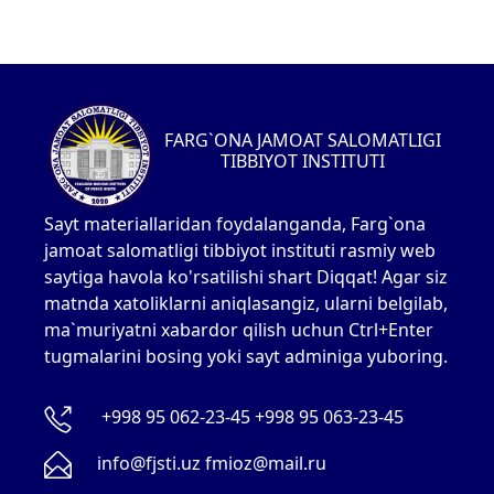
FARG`ONA JAMOAT SALOMATLIGI
TIBBIYOT INSTITUTI
Sayt materiallaridan foydalanganda, Farg`ona
jamoat salomatligi tibbiyot instituti rasmiy web
saytiga havola ko'rsatilishi shart Diqqat! Agar siz
matnda xatoliklarni aniqlasangiz, ularni belgilab,
ma`muriyatni xabardor qilish uchun Ctrl+Enter
tugmalarini bosing yoki sayt adminiga yuboring.
+998 95 062-23-45 +998 95 063-23-45
info@fjsti.uz fmioz@mail.ru