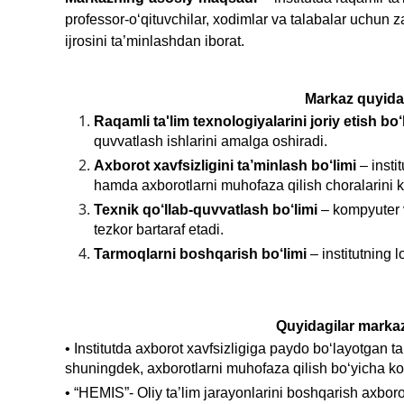
professor-o‘qituvchilar, xodimlar va talabalar uchun
ijrosini ta’minlashdan iborat.
Markaz quyidag
Raqamli ta'lim texnologiyalarini joriy etish bo‘
quvvatlash ishlarini amalga oshiradi.
Axborot xavfsizligini ta’minlash bo‘limi
– insti
hamda axborotlarni muhofaza qilish choralarini k
Texnik qo‘llab-quvvatlash bo‘limi
– kompyuter va
tezkor bartaraf etadi.
Tarmoqlarni boshqarish bo‘limi
– institutning l
Quyidagilar markaz
•
Institutda axborot xavfsizligiga paydo bo‘layotgan tah
shuningdek, axborotlarni muhofaza qilish bo‘yicha kon
•
“HEMIS”- Oliy ta’lim jarayonlarini boshqarish axborot