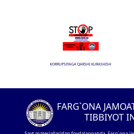
KORRUPSIYAGA QARSHI KURASHISH
I
FARG`ONA JAMOA
TIBBIYOT I
Sayt materiallaridan foydalanganda, Farg`ona ja