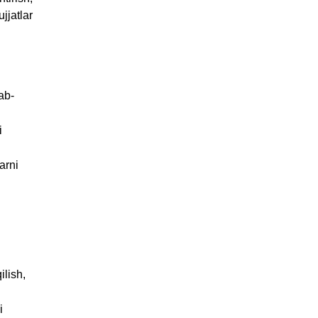
jjatlar
lab-
i
arni
ilish,
i