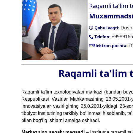
Raqamli ta'lim t
Muxammadsid
Dusha
Qabul vaqti:
+9989166
Telefon:
rt
Elektron pochta:
Raqamli ta'lim 
Raqamli ta'lim texnologiyalari markazi (bundan buyon
Respublikasi Vazirlar Mahkamasining 23.05.2001-yil
innovatsiyalar vazirligining 25.0.2001-yildagi 23-s
tibbiyot institutining tarkibiy bo‘linmasi hisoblanib,
bilan bog‘liq ishlarni amalga oshiradi.
Markazning asosiy maqsadi
– institutda raqamli ta'