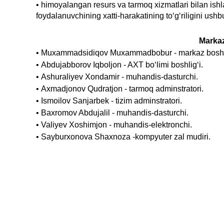
•
himoyalangan resurs va tarmoq xizmatlari bilan ishl
foydalanuvchining xatti-harakatining to‘g‘riligini ushb
Markaz
• Muxammadsidiqov Muxammadbobur - markaz boshli
• Аbdujabborov Iqboljon - AXT bo‘limi boshlig‘i.
• Ashuraliyev Xondamir - muhandis-dasturchi.
• Axmadjonov Qudratjon - tarmoq adminstratori.
• Ismoilov Sanjarbek - tizim adminstratori.
• Baxromov Abdujalil - muhandis-dasturchi.
• Valiyev Xoshimjon - muhandis-elektronchi.
• Sayburxonova Shaxnoza -kompyuter zal mudiri.