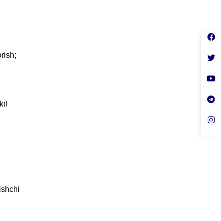
rish;
kil
ishchi