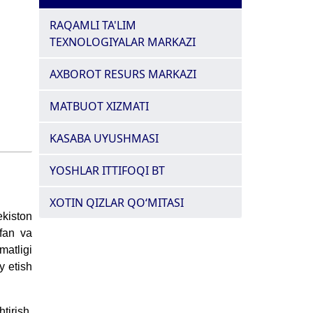
RAQAMLI TA'LIM
TEXNOLOGIYALAR MARKAZI
AXBOROT RESURS MARKAZI
MATBUOT XIZMATI
KASABA UYUSHMASI
YOSHLAR ITTIFOQI BT
XOTIN QIZLAR QO‘MITASI
ekiston
 fan va
matligi
y etish
tirish,