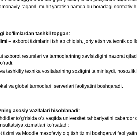
 zamonaviy raqamli muhit yaratish hamda bu boradagi normativ hu
i bo‘limlardan tashkil topgan:
limi
– axborot tizimlarini ishlab chiqish, joriy etish va texnik qo‘l
tut axborot resurslari va tarmoqlarining xavfsizligini nazorat qilad
o‘radi.
 tashkiliy texnika vositalarining sozligini ta’minlaydi, nosozlikl
okal va global tarmoqlari, serverlari faoliyatini boshqaradi.
ning asosiy vazifalari hisoblanadi:
didlar to‘g‘risida o‘z vaqtida universitet rahbariyatini xabardor q
sultatsiya xizmatlari ko‘rsatadi;
 tizimi va Moodle masofaviy o‘qitish tizimi boshqaruvi faoliyatin