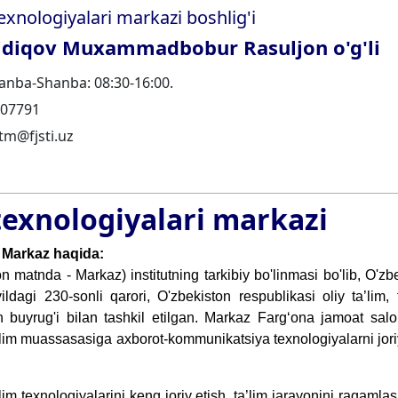
exnologiyalari markazi boshlig'i
iqov Muxammadbobur Rasuljon o'g'li
nba-Shanba: 08:30-16:00.
07791
tm@fjsti.uz
texnologiyalari markazi
Markaz haqida:
 matnda - Markaz) institutning tarkibiy bo'linmasi bo'lib, O'zb
dagi 230-sonli qarori, O'zbekiston respublikasi oliy ta’lim,
on buyrug'i bilan tashkil etilgan. Markaz Farg‘ona jamoat salo
 ta’lim muassasasiga axborot-kommunikatsiya texnologiyalarni jori
lim texnologiyalarini keng joriy etish, ta’lim jarayonini raqamlash