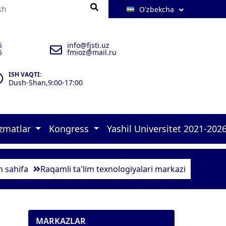
O'zbekcha
5
info@fjsti.uz
5
fmioz@mail.ru
ISH VAQTI:
Dush-Shan,9:00-17:00
izmatlar
Kongress
Yashil Universitet 2021-202
 brifinglar 
rlar 
ulxona 
zimlar-2025 
 murojaatlari    
 malakasini oshirish kursi   
 Konrgress dasturi 
 Green university-2026 
 17 goals of UN Policies 
 Quyosh panellar 
 Aholini ro‘yxatga olish  
 Ekofaol yoshlar loyihasi 1 
 Ekofaol yoshlar loyihasi 2 
 Ekofaol xodim 
 sahifa
Raqamli ta'lim texnologiyalari markazi
MARKAZLAR