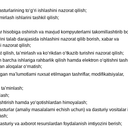
urlarining to‘g‘ri ishlashini nazorat qilish;
irlash ishlarini tashkil qilish;
 hisobiga oshirish va mavjud kompyuterlarni takomillashtirib bo
ini talab darajasida ishlashini nazorat qilib borish, xabar va
i nazorat qilish;
 qilish, ta’mirlash va ko‘rikdan o‘tkazib turishni nazorat qilish;
n barcha ishlariga rahbarlik qilish hamda elektron o‘qitishni tash
lan aloqalar o‘rnatish;
n ma’lumotlarni ruxsat etilmagan tashriflar, modifikatsiyalar,
 ta’minlash;
lash;
lashtirish hamda yo‘qotishlardan himoyalash;
asturlar (amaliy masalalarni echish uchun) va dasturiy vositalar 
lash;
sturiy va axborot resurslardan foydalanish imtiyozini berish;