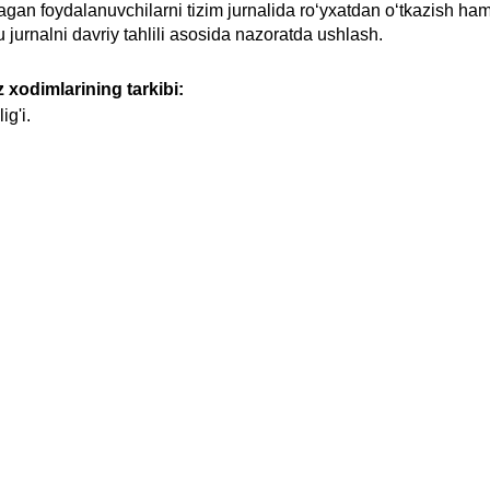
agan foydalanuvchilarni tizim jurnalida ro‘yxatdan o‘tkazish ha
u jurnalni davriy tahlili asosida nazoratda ushlash.
 xodimlarining tarkibi:
g'i.