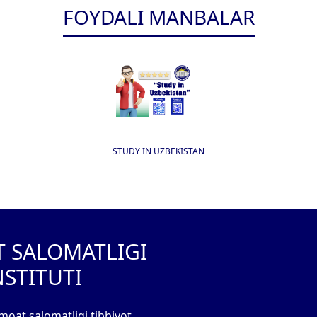
FOYDALI MANBALAR
STUDY IN UZBEKISTAN
T SALOMATLIGI
NSTITUTI
moat salomatligi tibbiyot