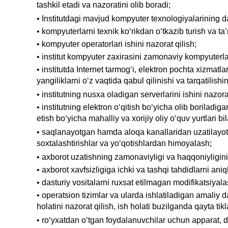
tashkil etadi va nazoratini olib boradi;
•
Institutdagi mavjud kompyuter texnologiyalarining dast
•
kompyuterlarni texnik ko‘rikdan o‘tkazib turish va ta’m
•
kompyuter operatorlari ishini nazorat qilish;
• institut
kompyuter zaxirasini zamonaviy kompyuterlar
•
institut
da Internet tarmog‘i, elektron pochta xizmatlar
yangiliklarni o‘z vaqtida qabul qilinishi va tarqatilishin
•
institut
ning nusxa oladigan serverlarini ishini nazorat
•
institut
ning elektron o‘qitish bo‘yicha olib boriladiga
etish bo‘yicha mahalliy va xorijiy oliy o‘quv yurtlari bi
•
saqlanayotgan hamda aloqa kanallaridan uzatilayotga
soxtalashtirishlar va yo‘qotishlardan himoyalash;
•
axborot uzatishning zamonaviyligi va haqqoniyligini
•
axborot xavfsizligiga ichki va tashqi tahdidlarni aniq
•
dasturiy vositalarni ruxsat etilmagan modifikatsiya
•
operatsion tizimlar va ularda ishlatiladigan amaliy d
holatini nazorat qilish, ish holati buzilganda qayta tik
•
ro‘yxatdan o‘tgan foydalanuvchilar uchun apparat, da