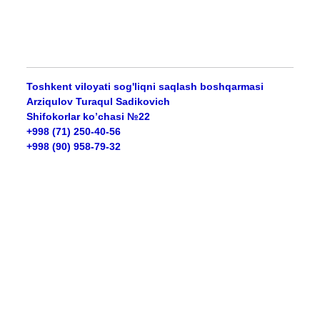
Toshkent viloyati sog'liqni saqlash boshqarmasi
Arziqulov Turaqul Sadikovich
Shifokorlar ko’chasi №22
+998 (71) 250-40-56
+998 (90) 958-79-32