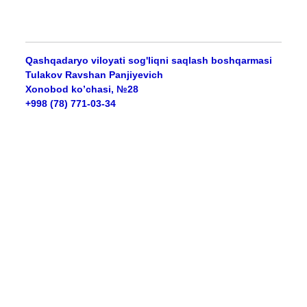
Qashqadaryo viloyati sog'liqni saqlash boshqarmasi
Tulakov Ravshan Panjiyevich
Xonobod ko’chasi, №28
+998 (78) 771-03-34