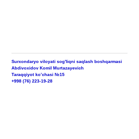
Surxondaryo viloyati sog'liqni saqlash boshqarmasi
Abdivoxidov Komil Murtazayevich
Taraqqiyot ko’chasi №15
+998 (76) 223-19-28