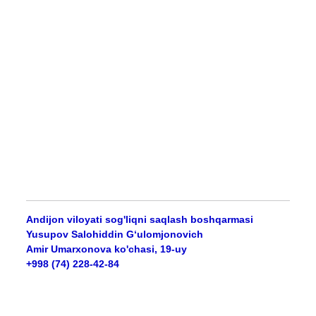
Andijon viloyati sog'liqni saqlash boshqarmasi
Yusupov Salohiddin G‘ulomjonovich
Amir Umarxonova ko'chasi, 19-uy
+998 (74) 228-42-84