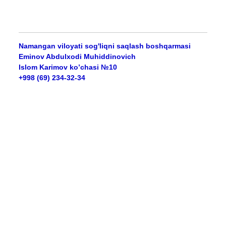
Namangan viloyati sog'liqni saqlash boshqarmasi
Eminov Abdulxodi Muhiddinovich
Islom Karimov ko’chasi №10
+998 (69) 234-32-34