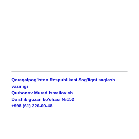
Qoraqalpog'iston Respublikasi Sog'liqni saqlash
vazirligi
Qurbonov Murad Ismailovich
Do’stlik guzari ko'chasi №152
+998 (61) 226-00-48