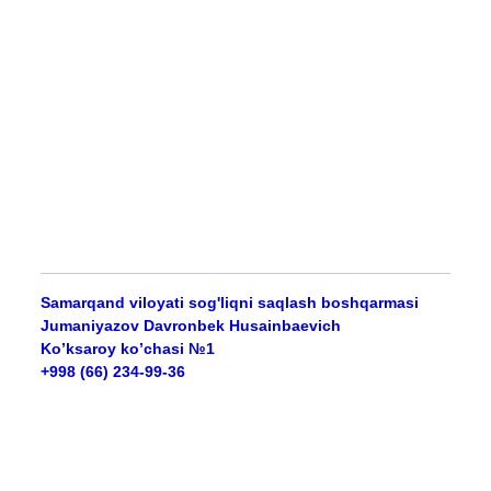
Samarqand viloyati sog'liqni saqlash boshqarmasi
Jumaniyazov Davronbek Husainbaevich
Ko’ksaroy ko’chasi №1
+998 (66) 234-99-36