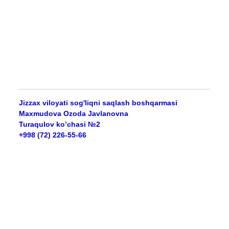
Jizzax viloyati sog'liqni saqlash boshqarmasi
Maxmudova Ozoda Javlanovna
Turaqulov ko’chasi №2
+998 (72) 226-55-66