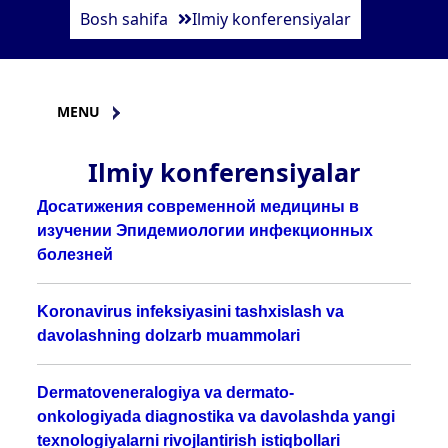
Bosh sahifa
Ilmiy konferensiyalar
MENU
Ilmiy konferensiyalar
Дос
a
тижения современной медицины
в
изучении Эпидемиологии инфекционных
болезней
Koronavirus infeksiyasini tashxislash va
davolashning dolzarb muammolari
Dermatoveneralogiya va dermato-
onkologiyada diagnostika va davolashda yangi
texnologiyalarni rivojlantirish istiqbollari