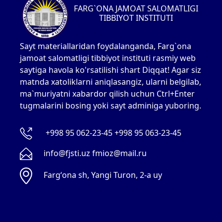
FARG`ONA JAMOAT SALOMATLIGI
TIBBIYOT INSTITUTI
Sayt materiallaridan foydalanganda, Farg`ona
jamoat salomatligi tibbiyot instituti rasmiy web
saytiga havola ko'rsatilishi shart Diqqat! Agar siz
matnda xatoliklarni aniqlasangiz, ularni belgilab,
ma`muriyatni xabardor qilish uchun Ctrl+Enter
tugmalarini bosing yoki sayt adminiga yuboring.
+998 95 062-23-45 +998 95 063-23-45
info@fjsti.uz fmioz@mail.ru
Fargʻona sh, Yangi Turon, 2-a uy