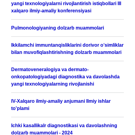
yangi texnologiyalarni rivojlantirish istiqbollari III
xalqaro ilmiy-amaliy konferensiyasi
Pulmonologiyaning dolzarb muammolari
Ikkilamchi immuntanqisliklarini dorivor o‘simliklar
bilan muvofiqlashtirishning dolzarb muammolari
Dermatoveneralogiya va dermato-
onkopatologiyadagi diagnostika va davolashda
yangi texnologiyalarning rivojlanishi
IV-Xalqaro ilmiy-amaliy anjumani Ilmiy ishlar
to'plami
Ichki kasallikalr diagnostikasi va davolashning
dolzarb muammolari - 2024