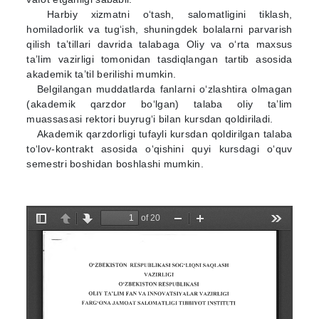
Harbiy xizmatni o‘tash, salomatligini tiklash,
homiladorlik va tug‘ish, shuningdek bolalarni parvarish
qilish ta’tillari davrida talabaga Oliy va o‘rta maxsus
ta’lim vazirligi tomonidan tasdiqlangan tartib asosida
akademik ta’til berilishi mumkin.
Belgilangan muddatlarda fanlarni o‘zlashtira olmagan
(akademik qarzdor bo‘lgan) talaba oliy ta’lim
muassasasi rektori buyrug‘i bilan kursdan qoldiriladi.
Akademik qarzdorligi tufayli kursdan qoldirilgan talaba
to‘lov-kontrakt asosida o‘qishini quyi kursdagi o‘quv
semestri boshidan boshlashi mumkin.