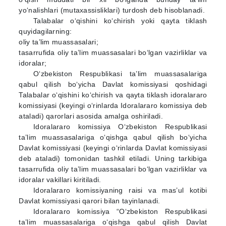
yo‘nalishlari (mutaxassisliklari) turdosh deb hisoblanadi.
Talabalar o‘qishini ko‘chirish yoki qayta tiklash
quyidagilarning:
oliy ta’lim muassasalari;
tasarrufida oliy ta’lim muassasalari bo‘lgan vazirliklar va
idoralar;
O‘zbekiston Respublikasi ta’lim muassasalariga
qabul qilish bo‘yicha Davlat komissiyasi qoshidagi
Talabalar o‘qishini ko‘chirish va qayta tiklash idoralararo
komissiyasi (keyingi o‘rinlarda Idoralararo komissiya deb
ataladi) qarorlari asosida amalga oshiriladi.
Idoralararo komissiya O‘zbekiston Respublikasi
ta’lim muassasalariga o‘qishga qabul qilish bo‘yicha
Davlat komissiyasi (keyingi o‘rinlarda Davlat komissiyasi
deb ataladi) tomonidan tashkil etiladi. Uning tarkibiga
tasarrufida oliy ta’lim muassasalari bo‘lgan vazirliklar va
idoralar vakillari kiritiladi.
Idoralararo komissiyaning raisi va mas’ul kotibi
Davlat komissiyasi qarori bilan tayinlanadi.
Idoralararo komissiya “O‘zbekiston Respublikasi
ta’lim muassasalariga o‘qishga qabul qilish Davlat