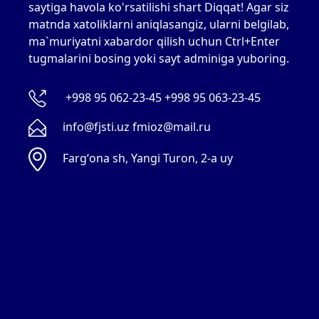
saytiga havola ko'rsatilishi shart Diqqat! Agar siz
matnda xatoliklarni aniqlasangiz, ularni belgilab,
ma`muriyatni xabardor qilish uchun Ctrl+Enter
tugmalarini bosing yoki sayt adminiga yuboring.
+998 95 062-23-45 +998 95 063-23-45
info@fjsti.uz fmioz@mail.ru
Fargʻona sh, Yangi Turon, 2-a uy