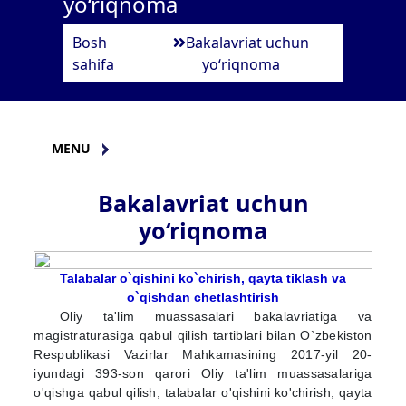
yo‘riqnoma
Bosh
Bakalavriat uchun
sahifa
yo‘riqnoma
MENU
Bakalavriat uchun
yo‘riqnoma
Talabalar o`qishini ko`chirish, qayta tiklash va
o`qishdan chetlashtirish
Oliy ta'lim muassasalari bakalavriatiga va
magistraturasiga qabul qilish tartiblari bilan O`zbekiston
Respublikasi Vazirlar Mahkamasining 2017-yil 20-
iyundagi 393-son qarori Oliy ta'lim muassasalariga
o'qishga qabul qilish, talabalar o'qishini ko'chirish, qayta