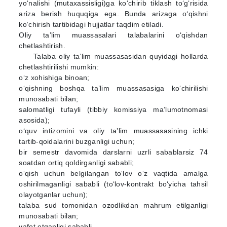
yo‘nalishi (mutaxassisligi)ga ko‘chirib tiklash to‘g‘risida
ariza berish huquqiga ega. Bunda arizaga o‘qishni
ko‘chirish tartibidagi hujjatlar taqdim etiladi.
Oliy ta’lim muassasalari talabalarini o‘qishdan
chetlashtirish.
Talaba oliy ta’lim muassasasidan quyidagi hollarda
chetlashtirilishi mumkin:
o‘z xohishiga binoan;
o‘qishning boshqa ta’lim muassasasiga ko‘chirilishi
munosabati bilan;
salomatligi tufayli (tibbiy komissiya ma’lumotnomasi
asosida);
o‘quv intizomini va oliy ta’lim muassasasining ichki
tartib-qoidalarini buzganligi uchun;
bir semestr davomida darslarni uzrli sabablarsiz 74
soatdan ortiq qoldirganligi sababli;
o‘qish uchun belgilangan to‘lov o‘z vaqtida amalga
oshirilmaganligi sababli (to‘lov-kontrakt bo‘yicha tahsil
olayotganlar uchun);
talaba sud tomonidan ozodlikdan mahrum etilganligi
munosabati bilan;
vafot etganligi sababli.