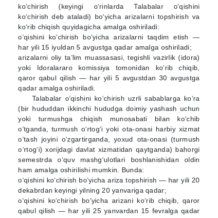
ko‘chirish (keyingi o‘rinlarda Talabalar o‘qishini
ko‘chirish deb ataladi) bo‘yicha arizalarni topshirish va
ko‘rib chiqish quyidagicha amalga oshiriladi:
o‘qishini ko‘chirish bo‘yicha arizalarni taqdim etish —
har yili 15 iyuldan 5 avgustga qadar amalga oshiriladi;
arizalarni oliy ta’lim muassasasi, tegishli vazirlik (idora)
yoki Idoralararo komissiya tomonidan ko‘rib chiqib,
qaror qabul qilish — har yili 5 avgustdan 30 avgustga
qadar amalga oshiriladi.
Talabalar o‘qishini ko‘chirish uzrli sabablarga ko‘ra
(bir hududdan ikkinchi hududga doimiy yashash uchun
yoki turmushga chiqish munosabati bilan ko‘chib
o‘tganda, turmush o‘rtog‘i yoki ota-onasi harbiy xizmat
o‘tash joyini o‘zgartirganda, yoxud ota-onasi (turmush
o‘rtog‘i) xorijdagi davlat xizmatidan qaytganda) bahorgi
semestrda o‘quv mashg‘ulotlari boshlanishidan oldin
ham amalga oshirilishi mumkin. Bunda:
o‘qishini ko‘chirish bo‘yicha ariza topshirish — har yili 20
dekabrdan keyingi yilning 20 yanvariga qadar;
o‘qishini ko‘chirish bo‘yicha arizani ko‘rib chiqib, qaror
qabul qilish — har yili 25 yanvardan 15 fevralga qadar