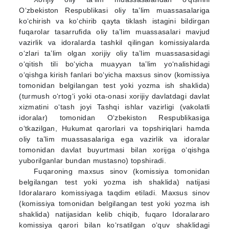
O‘zbekiston Respublikasi oliy ta’lim muassasalariga
ko‘chirish va ko‘chirib qayta tiklash istagini bildirgan
fuqarolar tasarrufida oliy ta’lim muassasalari mavjud
vazirlik va idoralarda tashkil qilingan komissiyalarda
o‘zlari ta’lim olgan xorijiy oliy ta’lim muassasasidagi
o‘qitish tili bo‘yicha muayyan ta’lim yo‘nalishidagi
o‘qishga kirish fanlari bo‘yicha maxsus sinov (komissiya
tomonidan belgilangan test yoki yozma ish shaklida)
(turmush o‘rtog‘i yoki ota-onasi xorijiy davlatdagi davlat
xizmatini o‘tash joyi Tashqi ishlar vazirligi (vakolatli
idoralar) tomonidan O‘zbekiston Respublikasiga
o‘tkazilgan, Hukumat qarorlari va topshiriqlari hamda
oliy ta’lim muassasalariga ega vazirlik va idoralar
tomonidan davlat buyurtmasi bilan xorijga o‘qishga
yuborilganlar bundan mustasno) topshiradi.
Fuqaroning maxsus sinov (komissiya tomonidan
belgilangan test yoki yozma ish shaklida) natijasi
Idoralararo komissiyaga taqdim etiladi. Maxsus sinov
(komissiya tomonidan belgilangan test yoki yozma ish
shaklida) natijasidan kelib chiqib, fuqaro Idoralararo
komissiya qarori bilan ko‘rsatilgan o‘quv shaklidagi