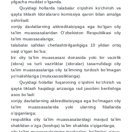
yilgacha muddat o‘tganda.
Quyidagi hollarda talabalar o‘qishini ko‘chirish va
qayta tiklash Idoralararo komissiya qarori bilan amalga
oshiriladi:
xorijiy davlatlarning akkreditatsiyaga ega bo‘lgan oliy
ta’lim muassasalaridan O‘zbekiston Respublikasi oliy
ta’lim muassasalariga;
talabalar safidan chetlashtirilganligiga 10 yildan ortiq
vaqt o‘tgan bo‘lsa;
bir oliy ta’lim muassasasi doirasida yoki bir vazirlik
(idora) va turli vazirliklar (idoralar) tasarrufidagi oliy
ta’lim muassasalariga oliy ta’limning turdosh bo‘lmagan
yo‘nalishlariga (mutaxassisliklariga).
Quyidagi holatlar fuqaroning o‘qishini ko‘chirish va
qayta tiklash haqidagi arizasiga rad javobini berilishiga
asos bo‘ladi:
xorijiy davlatlarning akkreditatsiyaga ega bo‘lmagan oliy
ta’lim muassasalarida yoki ularning filiallarida
o‘qiganlarga;
respublika oliy ta’lim muassasalaridagi mavjud ta’lim
shaklidan o‘zga (boshqa) ta’lim shaklida o‘qiganlarga;
oliy ta’lim muassasalarining markazlari, bo‘limlari, o‘quv-