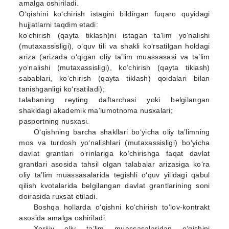
amalga oshiriladi.
O‘qishini ko‘chirish istagini bildirgan fuqaro quyidagi
hujjatlarni taqdim etadi:
ko‘chirish (qayta tiklash)ni istagan ta’lim yo‘nalishi
(mutaxassisligi), o‘quv tili va shakli ko‘rsatilgan holdagi
ariza (arizada o‘qigan oliy ta’lim muassasasi va ta’lim
yo‘nalishi (mutaxassisligi), ko‘chirish (qayta tiklash)
sabablari, ko‘chirish (qayta tiklash) qoidalari bilan
tanishganligi ko‘rsatiladi);
talabaning reyting daftarchasi yoki belgilangan
shakldagi akademik ma’lumotnoma nusxalari;
pasportning nusxasi.
O‘qishning barcha shakllari bo‘yicha oliy ta’limning
mos va turdosh yo‘nalishlari (mutaxassisligi) bo‘yicha
davlat grantlari o‘rinlariga ko‘chirishga faqat davlat
grantlari asosida tahsil olgan talabalar arizasiga ko‘ra
oliy ta’lim muassasalarida tegishli o‘quv yilidagi qabul
qilish kvotalarida belgilangan davlat grantlarining soni
doirasida ruxsat etiladi.
Boshqa hollarda o‘qishni ko‘chirish to‘lov-kontrakt
asosida amalga oshiriladi.
Xorijiy oliy ta’lim muassasalaridan o‘qishini