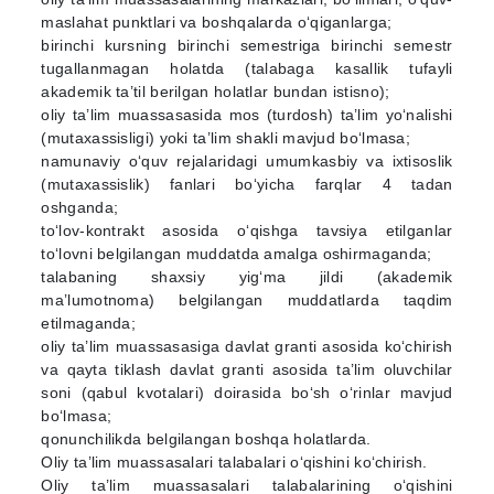
maslahat punktlari va boshqalarda o‘qiganlarga;
birinchi kursning birinchi semestriga birinchi semestr
tugallanmagan holatda (talabaga kasallik tufayli
akademik ta’til berilgan holatlar bundan istisno);
oliy ta’lim muassasasida mos (turdosh) ta’lim yo‘nalishi
(mutaxassisligi) yoki ta’lim shakli mavjud bo‘lmasa;
namunaviy o‘quv rejalaridagi umumkasbiy va ixtisoslik
(mutaxassislik) fanlari bo‘yicha farqlar 4 tadan
oshganda;
to‘lov-kontrakt asosida o‘qishga tavsiya etilganlar
to‘lovni belgilangan muddatda amalga oshirmaganda;
talabaning shaxsiy yig‘ma jildi (akademik
ma’lumotnoma) belgilangan muddatlarda taqdim
etilmaganda;
oliy ta’lim muassasasiga davlat granti asosida ko‘chirish
va qayta tiklash davlat granti asosida ta’lim oluvchilar
soni (qabul kvotalari) doirasida bo‘sh o‘rinlar mavjud
bo‘lmasa;
qonunchilikda belgilangan boshqa holatlarda.
Oliy ta’lim muassasalari talabalari o‘qishini ko‘chirish.
Oliy ta’lim muassasalari talabalarining o‘qishini