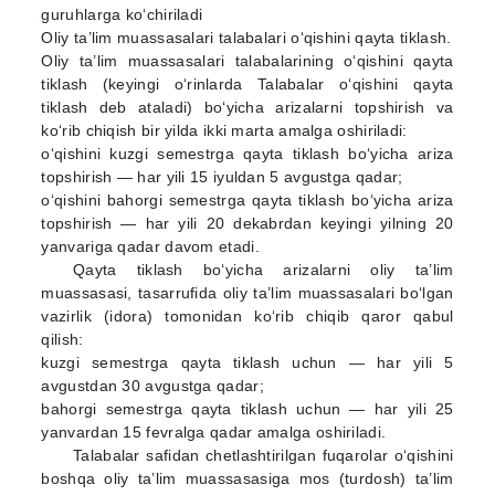
guruhlarga ko‘chiriladi
Oliy ta’lim muassasalari talabalari o‘qishini qayta tiklash.
Oliy ta’lim muassasalari talabalarining o‘qishini qayta
tiklash (keyingi o‘rinlarda Talabalar o‘qishini qayta
tiklash deb ataladi) bo‘yicha arizalarni topshirish va
ko‘rib chiqish bir yilda ikki marta amalga oshiriladi:
o‘qishini kuzgi semestrga qayta tiklash bo‘yicha ariza
topshirish — har yili 15 iyuldan 5 avgustga qadar;
o‘qishini bahorgi semestrga qayta tiklash bo‘yicha ariza
topshirish — har yili 20 dekabrdan keyingi yilning 20
yanvariga qadar davom etadi.
Qayta tiklash bo‘yicha arizalarni oliy ta’lim
muassasasi, tasarrufida oliy ta’lim muassasalari bo‘lgan
vazirlik (idora) tomonidan ko‘rib chiqib qaror qabul
qilish:
kuzgi semestrga qayta tiklash uchun — har yili 5
avgustdan 30 avgustga qadar;
bahorgi semestrga qayta tiklash uchun — har yili 25
yanvardan 15 fevralga qadar amalga oshiriladi.
Talabalar safidan chetlashtirilgan fuqarolar o‘qishini
boshqa oliy ta’lim muassasasiga mos (turdosh) ta’lim