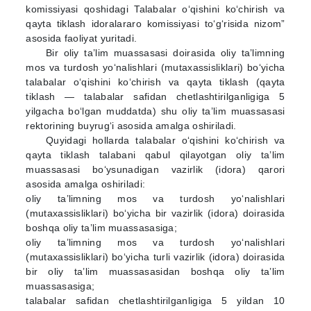
komissiyasi qoshidagi Talabalar o‘qishini ko‘chirish va
qayta tiklash idoralararo komissiyasi to‘g‘risida nizom”
asosida faoliyat yuritadi.
Bir oliy ta’lim muassasasi doirasida oliy ta’limning
mos va turdosh yo‘nalishlari (mutaxassisliklari) bo‘yicha
talabalar o‘qishini ko‘chirish va qayta tiklash (qayta
tiklash — talabalar safidan chetlashtirilganligiga 5
yilgacha bo‘lgan muddatda) shu oliy ta’lim muassasasi
rektorining buyrug‘i asosida amalga oshiriladi.
Quyidagi hollarda talabalar o‘qishini ko‘chirish va
qayta tiklash talabani qabul qilayotgan oliy ta’lim
muassasasi bo‘ysunadigan vazirlik (idora) qarori
asosida amalga oshiriladi:
oliy ta’limning mos va turdosh yo‘nalishlari
(mutaxassisliklari) bo‘yicha bir vazirlik (idora) doirasida
boshqa oliy ta’lim muassasasiga;
oliy ta’limning mos va turdosh yo‘nalishlari
(mutaxassisliklari) bo‘yicha turli vazirlik (idora) doirasida
bir oliy ta’lim muassasasidan boshqa oliy ta’lim
muassasasiga;
talabalar safidan chetlashtirilganligiga 5 yildan 10