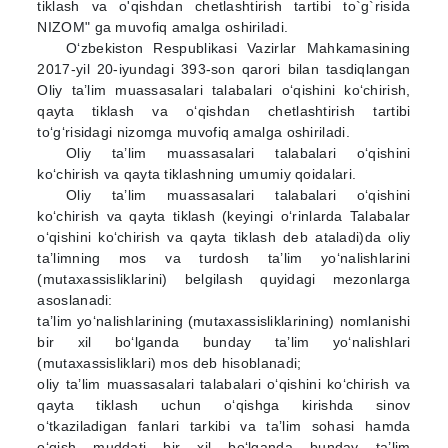
tiklash va o'qishdan chetlashtirish tartibi to`g`risida
NIZOM" ga muvofiq amalga oshiriladi.
O‘zbekiston Respublikasi Vazirlar Mahkamasining
2017-yil 20-iyundagi 393-son qarori bilan tasdiqlangan
Oliy ta’lim muassasalari talabalari o‘qishini ko‘chirish,
qayta tiklash va o‘qishdan chetlashtirish tartibi
to‘g‘risidagi nizomga muvofiq amalga oshiriladi.
Oliy ta’lim muassasalari talabalari o‘qishini
ko‘chirish va qayta tiklashning umumiy qoidalari.
Oliy ta’lim muassasalari talabalari o‘qishini
ko‘chirish va qayta tiklash (keyingi o‘rinlarda Talabalar
o‘qishini ko‘chirish va qayta tiklash deb ataladi)da oliy
ta’limning mos va turdosh ta’lim yo‘nalishlarini
(mutaxassisliklarini) belgilash quyidagi mezonlarga
asoslanadi:
ta’lim yo‘nalishlarining (mutaxassisliklarining) nomlanishi
bir xil bo‘lganda bunday ta’lim yo‘nalishlari
(mutaxassisliklari) mos deb hisoblanadi;
oliy ta’lim muassasalari talabalari o‘qishini ko‘chirish va
qayta tiklash uchun o‘qishga kirishda sinov
o‘tkaziladigan fanlari tarkibi va ta’lim sohasi hamda
o‘qish muddati bir xil bo‘lganda bunday ta’lim