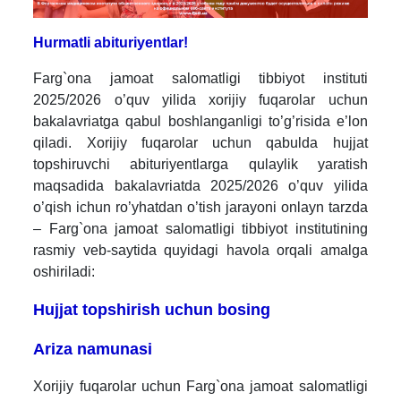
Hurmatli abituriyentlar!
Farg`ona jamoat salomatligi tibbiyot instituti
2025/2026 o’quv yilida xorijiy fuqarolar uchun
bakalavriatga qabul boshlanganligi to’g’risida e’lon
qiladi.
Xorijiy fuqarolar uchun qabulda hujjat
topshiruvchi abituriyentlarga qulaylik yaratish
maqsadida bakalavriatda 2025/2026 o’quv yilida
o’qish ichun ro’yhatdan o’tish jarayoni onlayn tarzda
– Farg`ona jamoat salomatligi tibbiyot institutining
rasmiy veb-saytida quyidagi havola orqali amalga
oshiriladi:
Hujjat topshirish uchun bosing
Ariza namunasi
Xorijiy fuqarolar uchun Farg`ona jamoat salomatligi