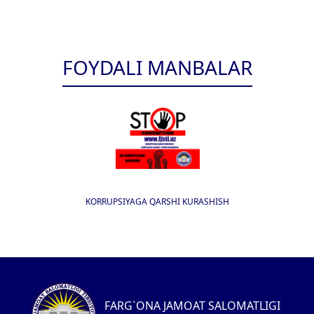
FOYDALI MANBALAR
KORRUPSIYAGA QARSHI KURASHISH
FARG`ONA JAMOAT SALOMATLIGI