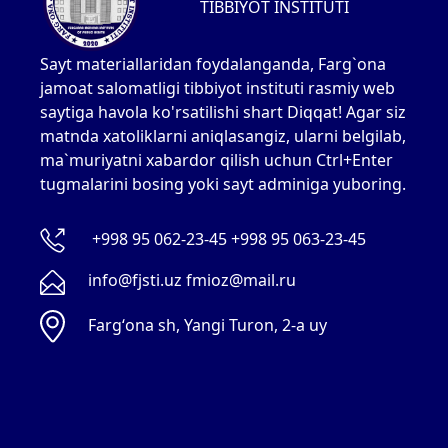
TIBBIYOT INSTITUTI
Sayt materiallaridan foydalanganda, Farg`ona
jamoat salomatligi tibbiyot instituti rasmiy web
saytiga havola ko'rsatilishi shart Diqqat! Agar siz
matnda xatoliklarni aniqlasangiz, ularni belgilab,
ma`muriyatni xabardor qilish uchun Ctrl+Enter
tugmalarini bosing yoki sayt adminiga yuboring.
+998 95 062-23-45 +998 95 063-23-45
info@fjsti.uz fmioz@mail.ru
Fargʻona sh, Yangi Turon, 2-a uy