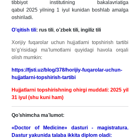
tibbiyot institutining bakalavriatiga
qabul 2025 yilning 1 iyul kunidan boshlab amalga
oshiriladi.
O’qitish tili
: rus tili
,
o’zbek tili, ingiliz tili
Xorijiy fuqarolar uchun hujjatlarni topshirish tartibi
to’g’risidagi ma’lumotlarni quyidagi havola orqali
olish mumkin:
https://fjsti.uz/blog/378/horijiy-fuqarolar-uchun-
hujjatlarni-topshirish-tartibi
Hujjatlarni topshirishning ohirgi muddati: 2025 yil
31 iyul (shu kuni ham)
Qo’shimcha ma’lumot:
«Doctor of Medicine» dasturi - magistratura.
Dastur yakunida talaba ikkita diplom oladi: