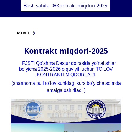
Bosh sahifa
Kontrakt miqdori-2025
MENU
Kontrakt miqdori-2025
FJSTI Qo‘shma Dastur doirasida yo‘nalishlar
bo‘yicha 2025-2026 o‘quv yili uchun TO‘LOV
KONTRAKTI MIQDORLARI
(shartnoma puli to‘lov kunidagi kurs bo‘yicha so‘mda
amalga oshiriladi )