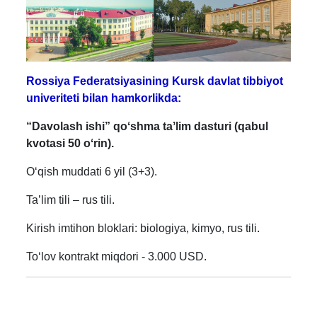
Rossiya Federatsiyasining Kursk davlat tibbiyot
univeriteti bilan hamkorlikda:
“Davolash ishi” qoʻshma taʼlim dasturi (qabul
kvotasi 50 oʻrin).
Oʻqish muddati 6 yil (3+3).
Taʼlim tili – rus tili.
Kirish imtihon bloklari: biologiya, kimyo, rus tili.
Toʻlov kontrakt miqdori - 3.000 USD.