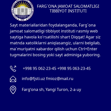
FARG`ONA JAMOAT SALOMATLIGI
TIBBIYOT INSTITUTI
Sayt materiallaridan foydalanganda, Farg`ona
jamoat salomatligi tibbiyot instituti rasmiy web
saytiga havola ko'rsatilishi shart Diqqat! Agar siz
matnda xatoliklarni aniqlasangiz, ularni belgilab,
ma`muriyatni xabardor qilish uchun Ctrl+Enter
tugmalarini bosing yoki sayt adminiga yuboring.
+998 95 062-23-45 +998 95 063-23-45
info@fjsti.uz fmioz@mail.ru
Fargʻona sh, Yangi Turon, 2-a uy