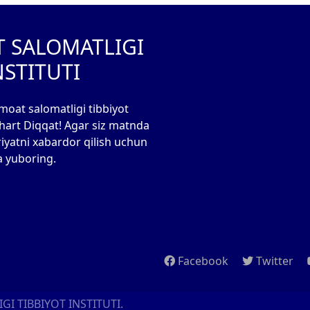
T SALOMATLIGI
NSTITUTI
moat salomatligi tibbiyot
 shart Diqqat! Agar siz matnda
riyatni xabardor qilish uchun
a yuboring.
Facebook
Twitter
I TIBBIYOT INSTITUTI.