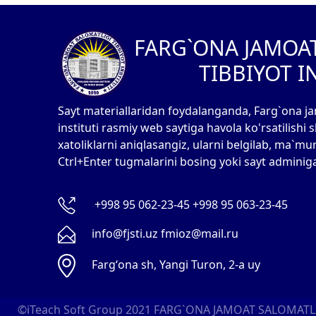
FARG`ONA JAMOA
TIBBIYOT I
Sayt materiallaridan foydalanganda, Farg`ona ja
instituti rasmiy web saytiga havola ko'rsatilishi
xatoliklarni aniqlasangiz, ularni belgilab, ma`mu
Ctrl+Enter tugmalarini bosing yoki sayt adminig
+998 95 062-23-45 +998 95 063-23-45
info@fjsti.uz fmioz@mail.ru
Fargʻona sh, Yangi Turon, 2-a uy
©iTeach Soft Group 2021
FARG`ONA JAMOAT SALOMATLIG