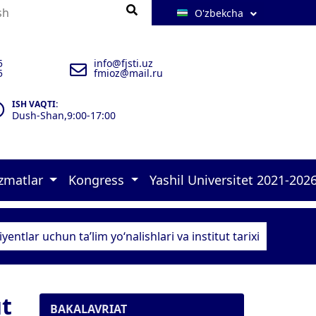
O'zbekcha
5
info@fjsti.uz
5
fmioz@mail.ru
ISH VAQTI:
Dush-Shan,9:00-17:00
izmatlar
Kongress
Yashil Universitet 2021-202
 brifinglar 
rlar 
ulxona 
zimlar-2025 
 murojaatlari    
 malakasini oshirish kursi   
 Konrgress dasturi 
 Green university-2026 
 17 goals of UN Policies 
 Quyosh panellar 
 Aholini ro‘yxatga olish  
 Ekofaol yoshlar loyihasi 1 
 Ekofaol yoshlar loyihasi 2 
 Ekofaol xodim 
iyentlar uchun ta’lim yo‘nalishlari va institut tarixi
ut
BAKALAVRIAT