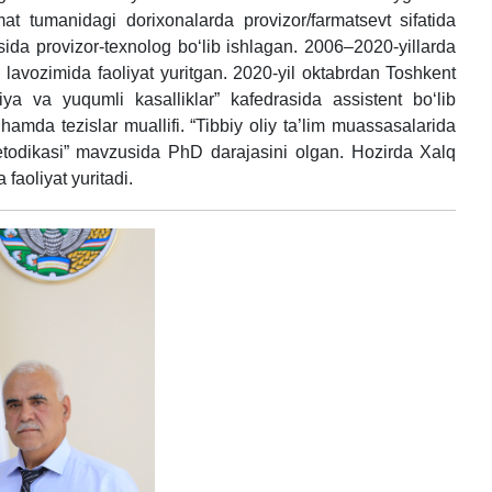
at tumanidagi dorixonalarda provizor/farmatsevt sifatida
ida provizor-texnolog bo‘lib ishlagan. 2006–2020-yillarda
 lavozimida faoliyat yuritgan. 2020-yil oktabrdan Toshkent
iya va yuqumli kasalliklar” kafedrasida assistent bo‘lib
hamda tezislar muallifi. “Tibbiy oliy ta’lim muassasalarida
metodikasi” mavzusida PhD darajasini olgan. Hozirda Xalq
faoliyat yuritadi.