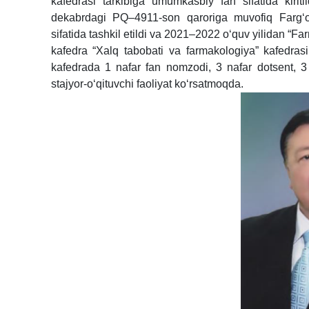
kafedrasi tarkibiga umumkasbiy fan sifatida kirit
dekabrdagi PQ–4911-son qaroriga muvofiq Farg‘ona
sifatida tashkil etildi va 2021–2022 o‘quv yilidan “Fa
kafedra “Xalq tabobati va farmakologiya” kafedras
kafedrada 1 nafar fan nomzodi, 3 nafar dotsent, 3 
stajyor-o‘qituvchi faoliyat ko‘rsatmoqda.