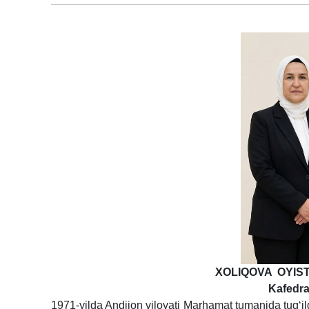
XOLIQOVA OYIS
Kafedra
1971-yilda Andijon viloyati Marhamat tumanida tug‘i