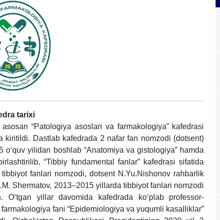
dra tarixi
a asosan “Patologiya asoslari va farmakologiya” kafedrasi
a kiritildi. Dastlab kafedrada 2 nafar fan nomzodi (dotsent)
05 o‘quv yilidan boshlab “Anatomiya va gistologiya” hamda
rlashtirilib, “Tibbiy fundamental fanlar” kafedrasi sifatida
ibbiyot fanlari nomzodi, dotsent N.Yu.Nishonov rahbarlik
R.M. Shermatov, 2013–2015 yillarda tibbiyot fanlari nomzodi
n. O‘tgan yillar davomida kafedrada ko‘plab professor-
a farmakologiya fani “Epidemiologiya va yuqumli kasalliklar”