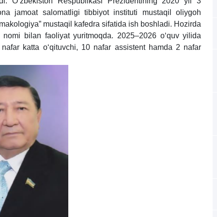
ildi. O‘zbekiston Respublikasi Prezidentining 2020 yil 3
 jamoat salomatligi tibbiyot instituti mustaqil oliygoh
rmakologiya” mustaqil kafedra sifatida ish boshladi. Hozirda
i nomi bilan faoliyat yuritmoqda. 2025–2026 o‘quv yilida
nafar katta o‘qituvchi, 10 nafar assistent hamda 2 nafar