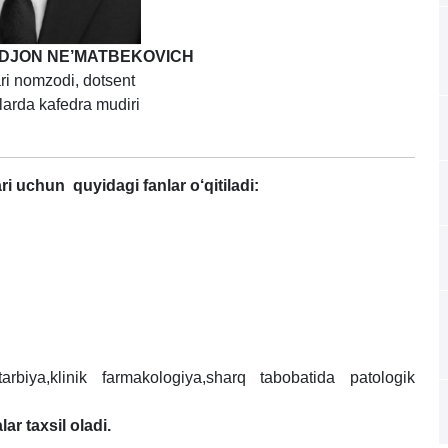
DJON NE’MATBEKOVICH
ari nomzodi, dotsent
larda kafedra mudiri
ri uchun quyidagi fanlar o‘qitiladi:
biya,klinik farmakologiya,sharq tabobatida patologik
ar taxsil oladi.