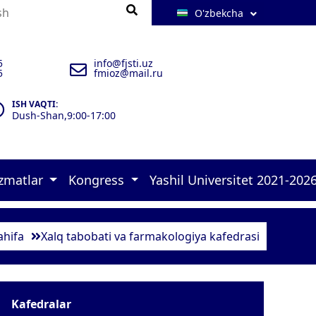
O'zbekcha
5
info@fjsti.uz
5
fmioz@mail.ru
ISH VAQTI:
Dush-Shan,9:00-17:00
izmatlar
Kongress
Yashil Universitet 2021-202
 brifinglar 
rlar 
ulxona 
zimlar-2025 
 murojaatlari    
 malakasini oshirish kursi   
 Konrgress dasturi 
 Green university-2026 
 17 goals of UN Policies 
 Quyosh panellar 
 Aholini ro‘yxatga olish  
 Ekofaol yoshlar loyihasi 1 
 Ekofaol yoshlar loyihasi 2 
 Ekofaol xodim 
ahifa
Xalq tabobati va farmakologiya kafedrasi
Kafedralar