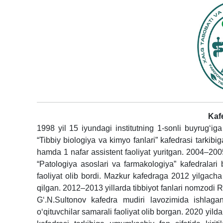
Kafe
1998 yil 15 iyundagi institutning 1-sonli buyrug‘ig
“Tibbiy biologiya va kimyo fanlari” kafedrasi tarkibig
hamda 1 nafar assistent faoliyat yuritgan. 2004–20
“Patologiya asoslari va farmakologiya” kafedralari bi
faoliyat olib bordi.
Mazkur kafedraga 2012 yilgacha t
qilgan. 2012–2013 yillarda tibbiyot fanlari nomzodi 
Gʻ.N.Sultonov kafedra mudiri lavozimida ishlaga
o‘qituvchilar samarali faoliyat olib borgan. 2020 yild