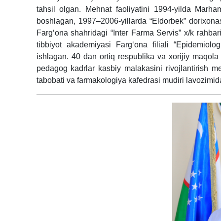
tahsil olgan. Mehnat faoliyatini 1994-yilda Marham
boshlagan, 1997–2006-yillarda “Eldorbek” dorixonas
Farg‘ona shahridagi “Inter Farma Servis” x/k rahbari
tibbiyot akademiyasi Farg‘ona filiali “Epidemiolog
ishlagan. 40 dan ortiq respublika va xorijiy maqola 
pedagog kadrlar kasbiy malakasini rivojlantirish 
tabobati va farmakologiya kafedrasi mudiri lavozimida 