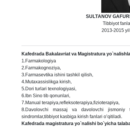
SULTANOV GAFUR
Tibbiyot fanl
2013-2015 yil
Kafedrada Bakalavriat va Magistratura yo`nalishla
1.Farmakologiya
2.Farmakognoziya,
3.Farmasevtika ishini tashkil qilish,
4.Mutaxassislikga kirish,
5.Dori turlari texnologiyasi,
6.Ibn Sino tib qonunlari,
7.Manual terapiya,refleksoterapiya,fizioterapiya,
8.Davolovchi massaj va davolovchi jismoniy tar
sindromlar,tibbiyot kasbiga kirish fanlari o’qitiladi.
Kafedrada magistratura yo`nalishi bo`yicha talabal