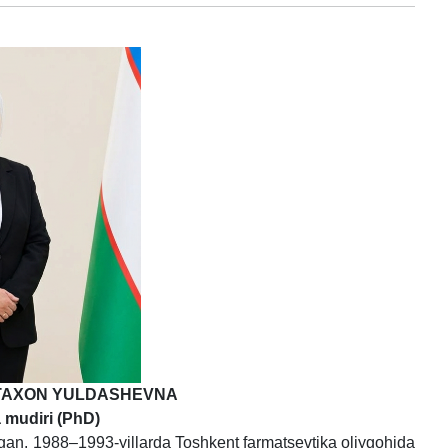
TAXON YULDASHEVNA
 mudiri (PhD)
lgan. 1988–1993-yillarda Toshkent farmatsevtika oliygohida