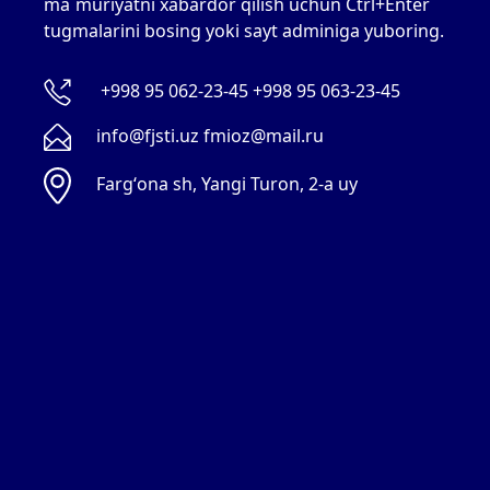
ma`muriyatni xabardor qilish uchun Ctrl+Enter
tugmalarini bosing yoki sayt adminiga yuboring.
+998 95 062-23-45 +998 95 063-23-45
info@fjsti.uz fmioz@mail.ru
Fargʻona sh, Yangi Turon, 2-a uy