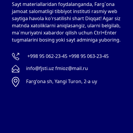
Sayt materiallaridan foydalanganda, Farg`ona
jamoat salomatligi tibbiyot instituti rasmiy web
saytiga havola ko'rsatilishi shart Diqqat! Agar siz
matnda xatoliklarni aniqlasangiz, ularni belgilab,
ma`muriyatni xabardor qilish uchun Ctrl+Enter
tugmalarini bosing yoki sayt adminiga yuboring.
+998 95 062-23-45 +998 95 063-23-45
info@fjsti.uz fmioz@mail.ru
Fargʻona sh, Yangi Turon, 2-a uy