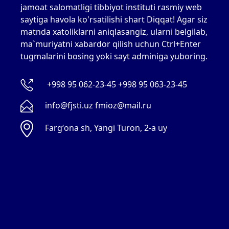
jamoat salomatligi tibbiyot instituti rasmiy web
saytiga havola ko'rsatilishi shart Diqqat! Agar siz
matnda xatoliklarni aniqlasangiz, ularni belgilab,
ma`muriyatni xabardor qilish uchun Ctrl+Enter
tugmalarini bosing yoki sayt adminiga yuboring.
+998 95 062-23-45 +998 95 063-23-45
info@fjsti.uz fmioz@mail.ru
Fargʻona sh, Yangi Turon, 2-a uy