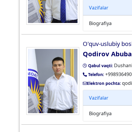
Vazifalar
Biografiya
O'quv-uslubiy bos
Qodirov Abubak
Dushanb
Qabul vaqti:
+998936490
Telefon:
qod
Elektron pochta:
Vazifalar
Biografiya