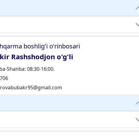
hqarma boshlig'i o'rinbosari
ir Rashshodjon o'g'li
a-Shanba: 08:30-16:00.
706
irovabubakr95@gmail.com