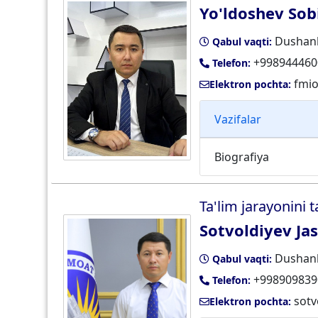
Yo'ldoshev Sobi
Dushanb
Qabul vaqti:
+998944460
Telefon:
fmio
Elektron pochta:
Vazifalar
Biografiya
Ta'lim jarayonini t
Sotvoldiyev Ja
Dushanb
Qabul vaqti:
+998909839
Telefon:
sotv
Elektron pochta: