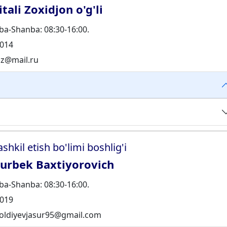
tali Zoxidjon o'g'li
a-Shanba: 08:30-16:00.
014
z@mail.ru
ashkil etish bo'limi boshlig'i
surbek Baxtiyorovich
a-Shanba: 08:30-16:00.
019
oldiyevjasur95@gmail.com