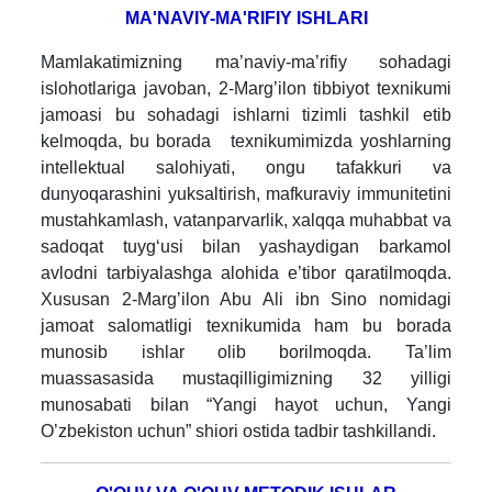
MA
'
NAVI
Y
-
MA
'R
IFIY ISHLARI
Mamlakatimizning ma’naviy-ma’rifiy sohadagi
islohotlariga javoban, 2-Marg’ilon tibbiyot texnikumi
jamoasi bu sohadagi ishlarni tizimli tashkil etib
kelmoqda, bu borada texnikumimizda yoshlarning
intellektual salohiyati, ongu tafakkuri va
dunyoqarashini yuksaltirish, mafkuraviy immunitetini
mustahkamlash, vatanparvarlik, xalqqa muhabbat va
sadoqat tuyg‘usi bilan yashaydigan barkamol
avlodni tarbiyalashga alohida e’tibor qaratilmoqda.
Xususan 2-Marg’ilon Abu Ali ibn Sino nomidagi
jamoat salomatligi texnikumida ham bu borada
munosib ishlar olib borilmoqda. Ta’lim
muassasasida mustaqilligimizning 32 yilligi
munosabati bilan “Yangi hayot uchun, Yangi
O’zbekiston uchun” shiori ostida tadbir tashkillandi.