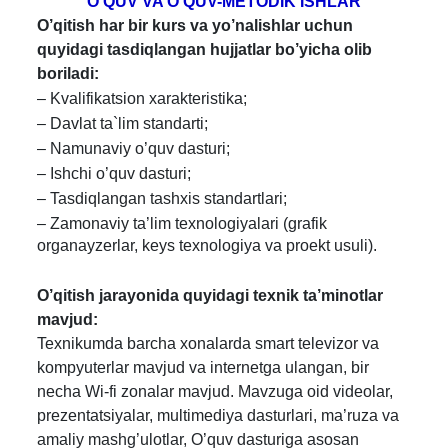
O'
Q
U
V
VA O'QUV-METODIK ISHLAR
O’
q
itis
h
h
ar bir kurs va yo’nalishlar uchun
quyidagi tasdiqlangan hujjatlar bo’yicha olib
boriladi:
– Kvalifikatsion xarakteristika;
– Davlat ta`lim standarti;
– Namunaviy o’quv dasturi;
–
Ishchi o’quv dasturi;
– Tasdiqlangan tashxis standartlari;
– Zamonaviy ta’lim texnologiyalari (grafik
organayzerlar, keys texnologiya va proekt usuli).
O’q
itis
h
j
a
ray
o
n
i
d
a
q
u
y
i
dag
i
t
ex
n
ik ta’minotlar
mavjud:
Texnikumda barcha xonalarda smart televizor va
kompyuterlar mavjud va internetga ulangan, bir
necha Wi-fi zonalar mavjud. Mavzuga oid videolar,
prezentatsiyalar, multimediya dasturlari, ma’ruza va
amaliy mashg’ulotlar, O’quv dasturiga asosan