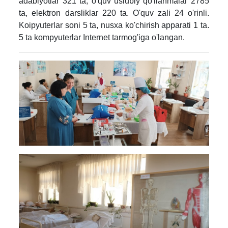
adabiyotlar 321 ta, o'quv uslubiy qo'llanmalar 2785
ta, elektron darsliklar 220 ta. O'quv zali 24 o'rinli.
Koipyuterlar soni 5 ta, nusxa ko'chirish apparati 1 ta.
5 ta kompyuterlar Internet tarmog'iga o'langan.