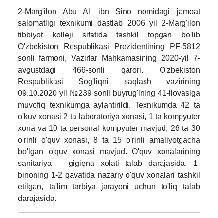
2-Marg'ilon Abu Ali ibn Sino nomidagi jamoat
salomatligi texnikumi dastlab 2006 yil 2-Marg'ilon
tibbiyot kolleji sifatida tashkil topgan bo'lib
O'zbekiston Respublikasi Prezidentining PF-5812
sonli farmoni, Vazirlar Mahkamasining 2020-yil 7-
avgustdagi 466-sonli qarori, O'zbekiston
Respublikasi Sog'liqni saqlash vazirining
09.10.2020 yil №239 sonli buyrug'ining 41-ilovasiga
muvofiq texnikumga aylantirildi. Texnikumda 42 ta
o'kuv xonasi 2 ta laboratoriya xonasi, 1 ta kompyuter
xona va 10 ta personal kompyuter mavjud, 26 ta 30
o'rinli o'quv xonasi, 8 ta 15 o'rinli amaliyotgacha
bo'lgan o'quv xonasi mavjud. O'quv xonalarining
sanitariya – gigiena xolati talab darajasida. 1-
binoning 1-2 qavatida nazariy o'quv xonalari tashkil
etilgan, ta'lim tarbiya jarayoni uchun to'liq talab
darajasida.