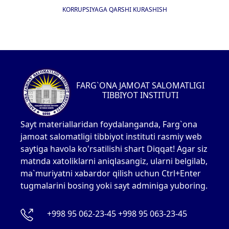
KORRUPSIYAGA QARSHI KURASHISH
FARG`ONA JAMOAT SALOMATLIGI
TIBBIYOT INSTITUTI
Sayt materiallaridan foydalanganda, Farg`ona
jamoat salomatligi tibbiyot instituti rasmiy web
saytiga havola ko'rsatilishi shart Diqqat! Agar siz
matnda xatoliklarni aniqlasangiz, ularni belgilab,
ma`muriyatni xabardor qilish uchun Ctrl+Enter
tugmalarini bosing yoki sayt adminiga yuboring.
+998 95 062-23-45 +998 95 063-23-45