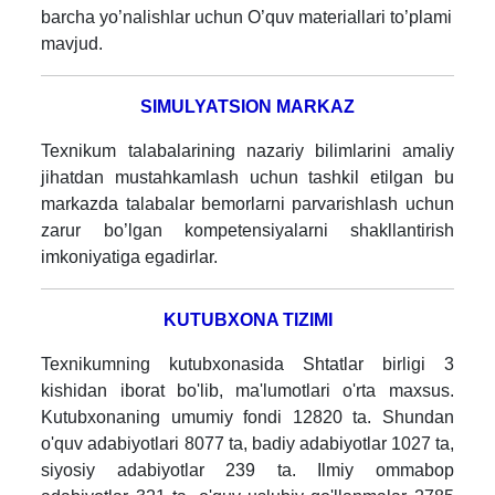
barcha yo’nalishlar uchun O’quv materiallari to’plami
mavjud.
SIMULYATSION MARKAZ
Texnikum talabalarining nazariy bilimlarini amaliy
jihatdan mustahkamlash uchun tashkil etilgan bu
markazda talabalar bemorlarni parvarishlash uchun
zarur bo’lgan kompetensiyalarni shakllantirish
imkoniyatiga egadirlar.
KUTUBXONA TIZIMI
Texnikumning kutubxonasida Shtatlar birligi 3
kishidan iborat bo'lib, ma'lumotlari o'rta maxsus.
Kutubxonaning umumiy fondi 12820 ta. Shundan
o'quv adabiyotlari 8077 ta, badiy adabiyotlar 1027 ta,
siyosiy adabiyotlar 239 ta. Ilmiy ommabop