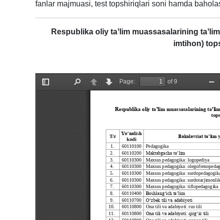
fanlar majmuasi, test topshiriqlari soni hamda bahol
Respublika oliy taʼlim muassasalarining taʼlim 
imtihon) top