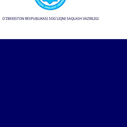
O`ZBEKISTON RESPUBLIKASI SOG`LIQNI SAQLASH VAZIRLIGI