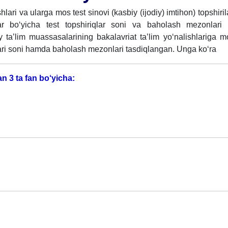
hlari va ularga mos test sinovi (kasbiy (ijodiy) imtihon) topshiri
lar bo‘yicha test topshiriqlar soni va baholash mezonlari 
 ta’lim muassasalarining bakalavriat ta’lim yo‘nalishlariga m
qlari soni hamda baholash mezonlari tasdiqlangan. Unga ko‘ra
n 3 ta fan bo‘yicha: