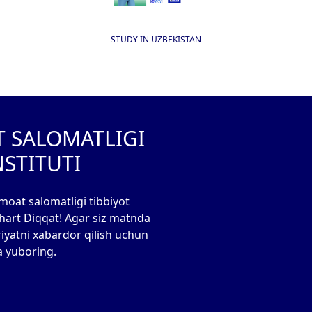
STUDY IN UZBEKISTAN
T SALOMATLIGI
NSTITUTI
moat salomatligi tibbiyot
 shart Diqqat! Agar siz matnda
riyatni xabardor qilish uchun
a yuboring.