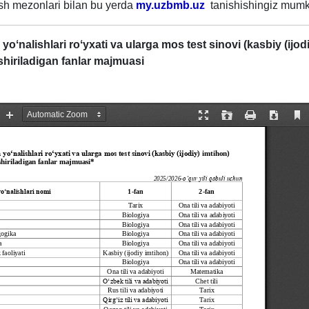
ash mezonlari bilan bu yerda
my.uzbmb.uz
tanishishingiz mumk
yoʻnalishlari roʻyxati va ularga mos test sinovi (kasbiy (ijod
shiriladigan fanlar majmuasi