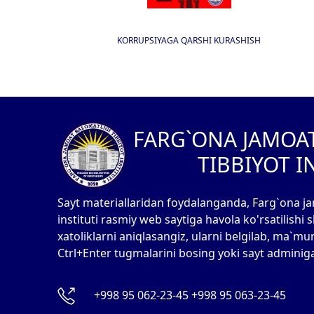
KORRUPSIYAGA QARSHI KURASHISH
I
FARG`ONA JAMOA
TIBBIYOT I
Sayt materiallaridan foydalanganda, Farg`ona ja
instituti rasmiy web saytiga havola ko'rsatilishi
xatoliklarni aniqlasangiz, ularni belgilab, ma`mu
Ctrl+Enter tugmalarini bosing yoki sayt adminig
+998 95 062-23-45 +998 95 063-23-45