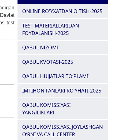
ladigan
ONLINE RO'YXATDAN O'TISH-2025
Davlat
os test
TEST MATERIALLARIDAN
FOYDALANISH-2025
QABUL NIZOMI
QABUL KVOTASI-2025
QABUL HUJJATLAR TO‘PLAMI
IMTIHON FANLARI RO‘YHATI-2025
QABUL KOMISSIYASI
YANGILIKLARI
QABUL KOMISSIYASI JOYLASHGAN
O‘RNI VA CALL CENTER